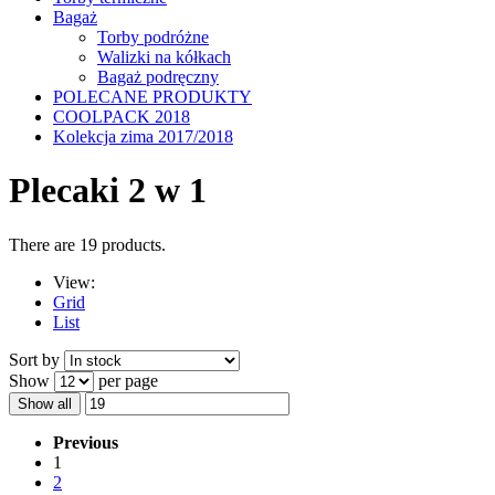
Bagaż
Torby podróżne
Walizki na kółkach
Bagaż podręczny
POLECANE PRODUKTY
COOLPACK 2018
Kolekcja zima 2017/2018
Plecaki 2 w 1
There are 19 products.
View:
Grid
List
Sort by
Show
per page
Show all
Previous
1
2