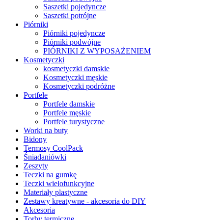
Saszetki pojedyncze
Saszetki potrójne
Piórniki
Piórniki pojedyncze
Piórniki podwójne
PIÓRNIKI Z WYPOSAŻENIEM
Kosmetyczki
kosmetyczki damskie
Kosmetyczki męskie
Kosmetyczki podróżne
Portfele
Portfele damskie
Portfele męskie
Portfele turystyczne
Worki na buty
Bidony
Termosy CoolPack
Śniadaniówki
Zeszyty
Teczki na gumkę
Teczki wielofunkcyjne
Materiały plastyczne
Zestawy kreatywne - akcesoria do DIY
Akcesoria
Torby termiczne