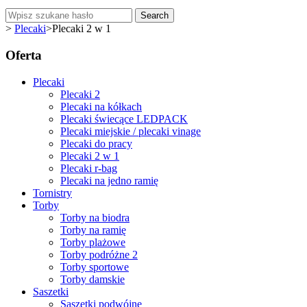
Search
>
Plecaki
>
Plecaki 2 w 1
Oferta
Plecaki
Plecaki 2
Plecaki na kółkach
Plecaki świecące LEDPACK
Plecaki miejskie / plecaki vinage
Plecaki do pracy
Plecaki 2 w 1
Plecaki r-bag
Plecaki na jedno ramię
Tornistry
Torby
Torby na biodra
Torby na ramię
Torby plażowe
Torby podróżne 2
Torby sportowe
Torby damskie
Saszetki
Saszetki podwójne