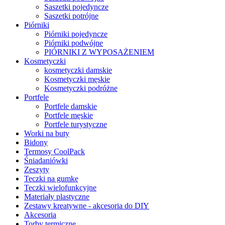
Saszetki pojedyncze
Saszetki potrójne
Piórniki
Piórniki pojedyncze
Piórniki podwójne
PIÓRNIKI Z WYPOSAŻENIEM
Kosmetyczki
kosmetyczki damskie
Kosmetyczki męskie
Kosmetyczki podróżne
Portfele
Portfele damskie
Portfele męskie
Portfele turystyczne
Worki na buty
Bidony
Termosy CoolPack
Śniadaniówki
Zeszyty
Teczki na gumkę
Teczki wielofunkcyjne
Materiały plastyczne
Zestawy kreatywne - akcesoria do DIY
Akcesoria
Torby termiczne