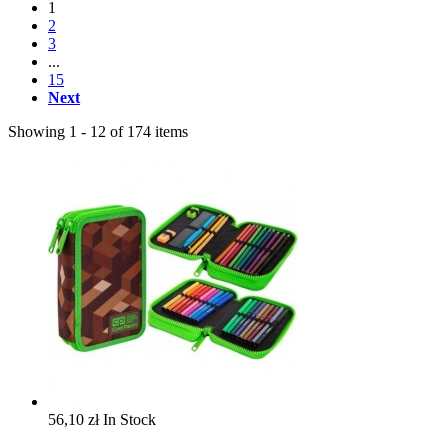
1
2
3
...
15
Next
Showing 1 - 12 of 174 items
56,10 zł
In Stock