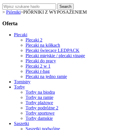
Search
>
Piórniki
>
PIÓRNIKI Z WYPOSAŻENIEM
Oferta
Plecaki
Plecaki 2
Plecaki na kółkach
Plecaki świecące LEDPACK
Plecaki miejskie / plecaki vinage
Plecaki do pracy
Plecaki 2 w 1
Plecaki r-bag
Plecaki na jedno ramię
Tornistry
Torby
Torby na biodra
Torby na ramię
Torby plażowe
Torby podróżne 2
Torby sportowe
Torby damskie
Saszetki
Saszetki podwójne