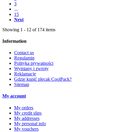
3
...
15
Next
Showing 1 - 12 of 174 items
Information
Contact us
Regulamin
Polityka prywatności
Wymiany i zwroty
Reklamacje
Gdzie kupić plecak CoolPack?
Sitemap
My account
My orders
My credit slips
My addresses
My personal info
My vouchers