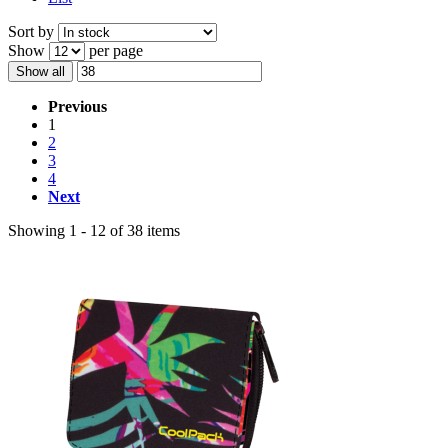
Sort by
Show
per page
Show all
Previous
1
2
3
4
Next
Showing 1 - 12 of 38 items