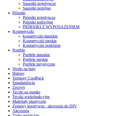
Saszetki pojedyncze
Saszetki potrójne
Piórniki
Piórniki pojedyncze
Piórniki podwójne
PIÓRNIKI Z WYPOSAŻENIEM
Kosmetyczki
kosmetyczki damskie
Kosmetyczki męskie
Kosmetyczki podróżne
Portfele
Portfele damskie
Portfele męskie
Portfele turystyczne
Worki na buty
Bidony
Termosy CoolPack
Śniadaniówki
Zeszyty
Teczki na gumkę
Teczki wielofunkcyjne
Materiały plastyczne
Zestawy kreatywne - akcesoria do DIY
Akcesoria
Torby termiczne