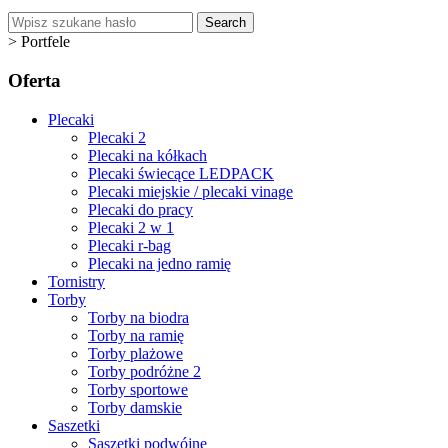
Search
>
Portfele
Oferta
Plecaki
Plecaki 2
Plecaki na kółkach
Plecaki świecące LEDPACK
Plecaki miejskie / plecaki vinage
Plecaki do pracy
Plecaki 2 w 1
Plecaki r-bag
Plecaki na jedno ramię
Tornistry
Torby
Torby na biodra
Torby na ramię
Torby plażowe
Torby podróżne 2
Torby sportowe
Torby damskie
Saszetki
Saszetki podwójne