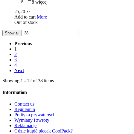
+ 8 więcej
25,20 zł
Add to cart
More
Out of stock
Show all
Previous
1
2
3
4
Next
Showing 1 - 12 of 38 items
Information
Contact us
Regulamin
Polityka prywatności
Wymiany i zwroty
Reklamacje
Gdzie kupić plecak CoolPack?