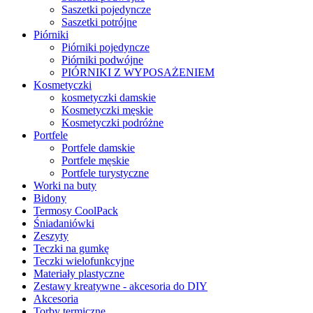
Saszetki pojedyncze
Saszetki potrójne
Piórniki
Piórniki pojedyncze
Piórniki podwójne
PIÓRNIKI Z WYPOSAŻENIEM
Kosmetyczki
kosmetyczki damskie
Kosmetyczki męskie
Kosmetyczki podróżne
Portfele
Portfele damskie
Portfele męskie
Portfele turystyczne
Worki na buty
Bidony
Termosy CoolPack
Śniadaniówki
Zeszyty
Teczki na gumkę
Teczki wielofunkcyjne
Materiały plastyczne
Zestawy kreatywne - akcesoria do DIY
Akcesoria
Torby termiczne