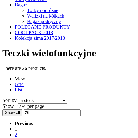
Bagaż
Torby podróżne
Walizki na kółkach
Bagaż podręczny
POLECANE PRODUKTY
COOLPACK 2018
Kolekcja zima 2017/2018
Teczki wielofunkcyjne
There are 26 products.
View:
Grid
List
Sort by
Show
per page
Show all
Previous
1
2