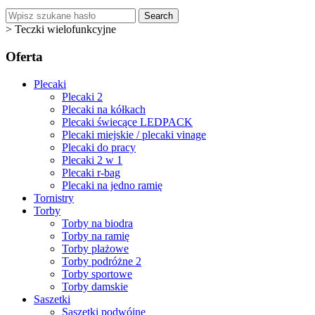
Search
>
Teczki wielofunkcyjne
Oferta
Plecaki
Plecaki 2
Plecaki na kółkach
Plecaki świecące LEDPACK
Plecaki miejskie / plecaki vinage
Plecaki do pracy
Plecaki 2 w 1
Plecaki r-bag
Plecaki na jedno ramię
Tornistry
Torby
Torby na biodra
Torby na ramię
Torby plażowe
Torby podróżne 2
Torby sportowe
Torby damskie
Saszetki
Saszetki podwójne