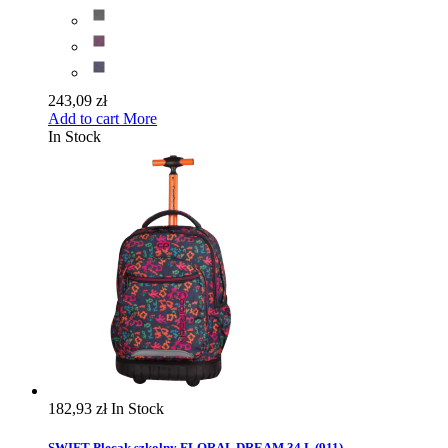
243,09 zł
Add to cart
More
In Stock
182,93 zł
In Stock
SWIFT Plecak szkolny FLORAL DREAM 34 L (911)...