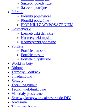
Saszetki pojedyncze
Saszetki potrójne
Piórniki
Piórniki pojedyncze
Piórniki podwójne
PIÓRNIKI Z WYPOSAŻENIEM
Kosmetyczki
kosmetyczki damskie
Kosmetyczki męskie
Kosmetyczki podróżne
Portfele
Portfele damskie
Portfele męskie
Portfele turystyczne
Worki na buty
Bidony
Termosy CoolPack
Śniadaniówki
Zeszyty
Teczki na gumkę
Teczki wielofunkcyjne
Materiały plastyczne
Zestawy kreatywne - akcesoria do DIY
Akcesoria
Torby termiczne