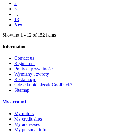
2
3
...
13
Next
Showing 1 - 12 of 152 items
Information
Contact us
Regulamin
Polityka prywatności
Wymiany i zwroty
Reklamacje
Gdzie kupić plecak CoolPack?
Sitemap
My account
My orders
My credit slips
My addresses
My personal info