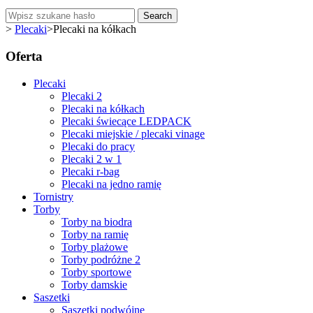
Search
>
Plecaki
>
Plecaki na kółkach
Oferta
Plecaki
Plecaki 2
Plecaki na kółkach
Plecaki świecące LEDPACK
Plecaki miejskie / plecaki vinage
Plecaki do pracy
Plecaki 2 w 1
Plecaki r-bag
Plecaki na jedno ramię
Tornistry
Torby
Torby na biodra
Torby na ramię
Torby plażowe
Torby podróżne 2
Torby sportowe
Torby damskie
Saszetki
Saszetki podwójne