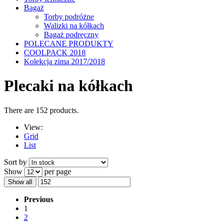
Bagaż
Torby podróżne
Walizki na kółkach
Bagaż podręczny
POLECANE PRODUKTY
COOLPACK 2018
Kolekcja zima 2017/2018
Plecaki na kółkach
There are 152 products.
View:
Grid
List
Sort by
Show
per page
Show all
Previous
1
2