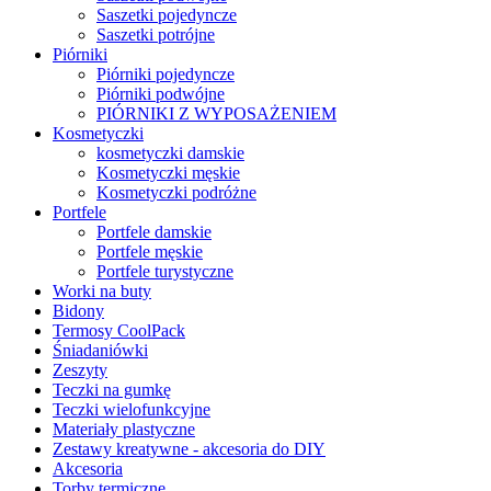
Saszetki pojedyncze
Saszetki potrójne
Piórniki
Piórniki pojedyncze
Piórniki podwójne
PIÓRNIKI Z WYPOSAŻENIEM
Kosmetyczki
kosmetyczki damskie
Kosmetyczki męskie
Kosmetyczki podróżne
Portfele
Portfele damskie
Portfele męskie
Portfele turystyczne
Worki na buty
Bidony
Termosy CoolPack
Śniadaniówki
Zeszyty
Teczki na gumkę
Teczki wielofunkcyjne
Materiały plastyczne
Zestawy kreatywne - akcesoria do DIY
Akcesoria
Torby termiczne