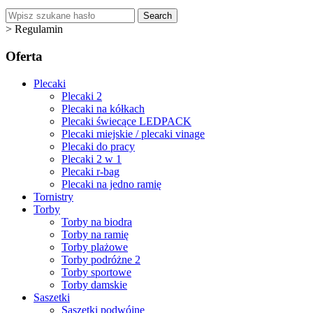
Search
>
Regulamin
Oferta
Plecaki
Plecaki 2
Plecaki na kółkach
Plecaki świecące LEDPACK
Plecaki miejskie / plecaki vinage
Plecaki do pracy
Plecaki 2 w 1
Plecaki r-bag
Plecaki na jedno ramię
Tornistry
Torby
Torby na biodra
Torby na ramię
Torby plażowe
Torby podróżne 2
Torby sportowe
Torby damskie
Saszetki
Saszetki podwójne