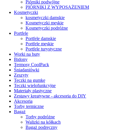
Piórniki podwójne
PIÓRNIKI Z WYPOSAŻENIEM
Kosmetyczki
kosmetyczki damskie
Kosmetyczki męskie
Kosmetyczki podróżne
Portfele
Portfele damskie
Portfele męskie
Portfele turystyczne
Worki na buty
Bidony
Termosy CoolPack
Śniadaniówki
Zeszyty
Teczki na gumkę
Teczki wielofunkcyjne
Materiały plastyczne
Zestawy kreatywne - akcesoria do DIY
Akcesoria
Torby termiczne
Bagaż
Torby podróżne
Walizki na kółkach
Bagaż podręczny