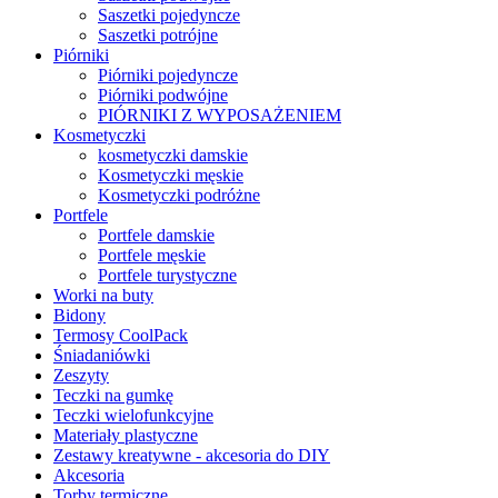
Saszetki pojedyncze
Saszetki potrójne
Piórniki
Piórniki pojedyncze
Piórniki podwójne
PIÓRNIKI Z WYPOSAŻENIEM
Kosmetyczki
kosmetyczki damskie
Kosmetyczki męskie
Kosmetyczki podróżne
Portfele
Portfele damskie
Portfele męskie
Portfele turystyczne
Worki na buty
Bidony
Termosy CoolPack
Śniadaniówki
Zeszyty
Teczki na gumkę
Teczki wielofunkcyjne
Materiały plastyczne
Zestawy kreatywne - akcesoria do DIY
Akcesoria
Torby termiczne