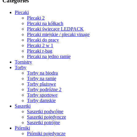
Categories
Plecaki
Plecaki 2
Plecaki na kółkach
Plecaki świecące LEDPACK
Plecaki miejskie / plecaki vinage
Plecaki do pracy
Plecaki 2 w 1
Plecaki r-bag
Plecaki na jedno ramię
Tornistry
Torby
Torby na biodra
Torby na ramię
Torby plażowe
Torby podróżne 2
Torby sportowe
Torby damskie
Saszetki
Saszetki podwójne
Saszetki pojedyncze
Saszetki potrójne
Piórniki
Piórniki pojedyncze