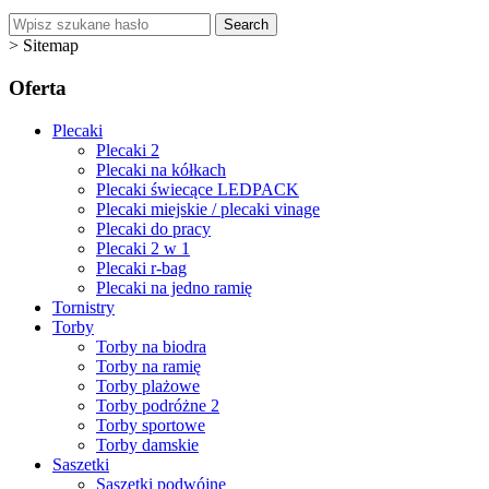
Search
>
Sitemap
Oferta
Plecaki
Plecaki 2
Plecaki na kółkach
Plecaki świecące LEDPACK
Plecaki miejskie / plecaki vinage
Plecaki do pracy
Plecaki 2 w 1
Plecaki r-bag
Plecaki na jedno ramię
Tornistry
Torby
Torby na biodra
Torby na ramię
Torby plażowe
Torby podróżne 2
Torby sportowe
Torby damskie
Saszetki
Saszetki podwójne