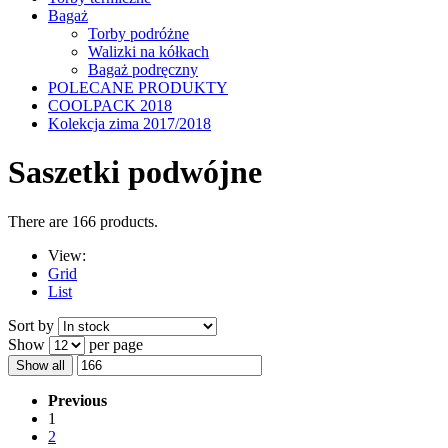
Bagaż
Torby podróżne
Walizki na kółkach
Bagaż podręczny
POLECANE PRODUKTY
COOLPACK 2018
Kolekcja zima 2017/2018
Saszetki podwójne
There are 166 products.
View:
Grid
List
Sort by
Show
per page
Show all
Previous
1
2