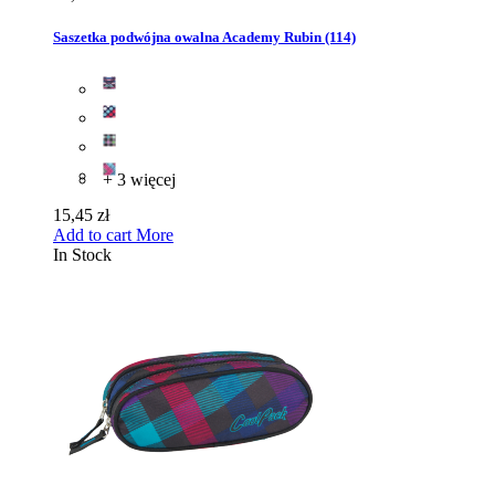
Saszetka podwójna owalna Academy Rubin (114)
+ 3 więcej
15,45 zł
Add to cart
More
In Stock