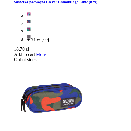
Saszetka podwójna Clever Camouflage Lime (875)
+ 51 więcej
18,70 zł
Add to cart
More
Out of stock