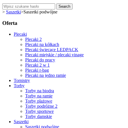
Search
>
Saszetki
>
Saszetki podwójne
Oferta
Plecaki
Plecaki 2
Plecaki na kółkach
Plecaki świecące LEDPACK
Plecaki miejskie / plecaki vinage
Plecaki do pracy
Plecaki 2 w 1
Plecaki r-bag
Plecaki na jedno ramię
Tornistry
Torby
Torby na biodra
Torby na ramię
Torby plażowe
Torby podróżne 2
Torby sportowe
Torby damskie
Saszetki
Saszetki podwójne