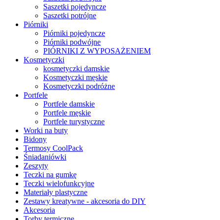
Saszetki pojedyncze
Saszetki potrójne
Piórniki
Piórniki pojedyncze
Piórniki podwójne
PIÓRNIKI Z WYPOSAŻENIEM
Kosmetyczki
kosmetyczki damskie
Kosmetyczki męskie
Kosmetyczki podróżne
Portfele
Portfele damskie
Portfele męskie
Portfele turystyczne
Worki na buty
Bidony
Termosy CoolPack
Śniadaniówki
Zeszyty
Teczki na gumkę
Teczki wielofunkcyjne
Materiały plastyczne
Zestawy kreatywne - akcesoria do DIY
Akcesoria
Torby termiczne