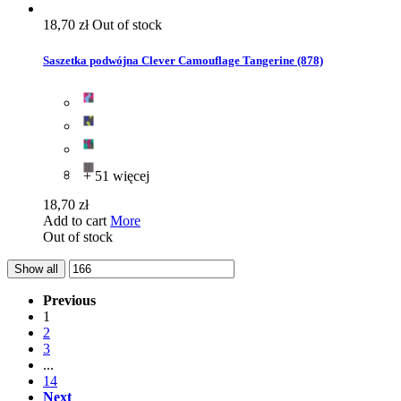
18,70 zł
Out of stock
Saszetka podwójna Clever Camouflage Tangerine (878)
+ 51 więcej
18,70 zł
Add to cart
More
Out of stock
Show all
Previous
1
2
3
...
14
Next