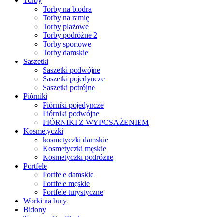
Torby
Torby na biodra
Torby na ramię
Torby plażowe
Torby podróżne 2
Torby sportowe
Torby damskie
Saszetki
Saszetki podwójne
Saszetki pojedyncze
Saszetki potrójne
Piórniki
Piórniki pojedyncze
Piórniki podwójne
PIÓRNIKI Z WYPOSAŻENIEM
Kosmetyczki
kosmetyczki damskie
Kosmetyczki męskie
Kosmetyczki podróżne
Portfele
Portfele damskie
Portfele męskie
Portfele turystyczne
Worki na buty
Bidony