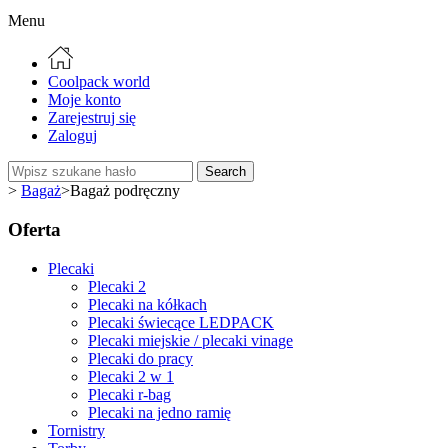
Menu
Coolpack world
Moje konto
Zarejestruj się
Zaloguj
Search
>
Bagaż
>
Bagaż podręczny
Oferta
Plecaki
Plecaki 2
Plecaki na kółkach
Plecaki świecące LEDPACK
Plecaki miejskie / plecaki vinage
Plecaki do pracy
Plecaki 2 w 1
Plecaki r-bag
Plecaki na jedno ramię
Tornistry