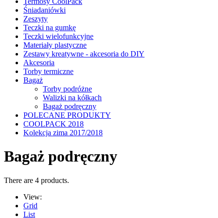
Termosy CoolPack
Śniadaniówki
Zeszyty
Teczki na gumkę
Teczki wielofunkcyjne
Materiały plastyczne
Zestawy kreatywne - akcesoria do DIY
Akcesoria
Torby termiczne
Bagaż
Torby podróżne
Walizki na kółkach
Bagaż podręczny
POLECANE PRODUKTY
COOLPACK 2018
Kolekcja zima 2017/2018
Bagaż podręczny
There are 4 products.
View:
Grid
List