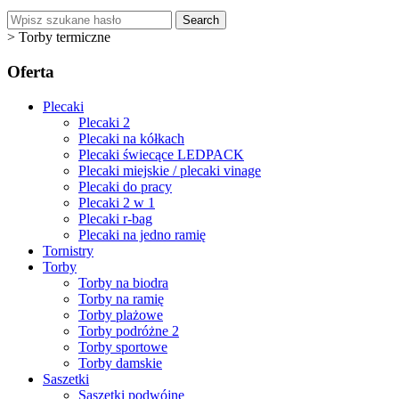
Search
>
Torby termiczne
Oferta
Plecaki
Plecaki 2
Plecaki na kółkach
Plecaki świecące LEDPACK
Plecaki miejskie / plecaki vinage
Plecaki do pracy
Plecaki 2 w 1
Plecaki r-bag
Plecaki na jedno ramię
Tornistry
Torby
Torby na biodra
Torby na ramię
Torby plażowe
Torby podróżne 2
Torby sportowe
Torby damskie
Saszetki
Saszetki podwójne