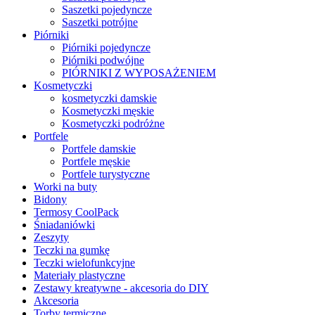
Saszetki pojedyncze
Saszetki potrójne
Piórniki
Piórniki pojedyncze
Piórniki podwójne
PIÓRNIKI Z WYPOSAŻENIEM
Kosmetyczki
kosmetyczki damskie
Kosmetyczki męskie
Kosmetyczki podróżne
Portfele
Portfele damskie
Portfele męskie
Portfele turystyczne
Worki na buty
Bidony
Termosy CoolPack
Śniadaniówki
Zeszyty
Teczki na gumkę
Teczki wielofunkcyjne
Materiały plastyczne
Zestawy kreatywne - akcesoria do DIY
Akcesoria
Torby termiczne