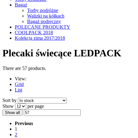
Bagaż
Torby podróżne
Walizki na kółkach
Bagaż podręczny
POLECANE PRODUKTY
COOLPACK 2018
Kolekcja zima 2017/2018
Plecaki świecące LEDPACK
There are 57 products.
View:
Grid
List
Sort by
Show
per page
Show all
Previous
1
2