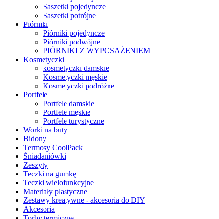
Saszetki pojedyncze
Saszetki potrójne
Piórniki
Piórniki pojedyncze
Piórniki podwójne
PIÓRNIKI Z WYPOSAŻENIEM
Kosmetyczki
kosmetyczki damskie
Kosmetyczki męskie
Kosmetyczki podróżne
Portfele
Portfele damskie
Portfele męskie
Portfele turystyczne
Worki na buty
Bidony
Termosy CoolPack
Śniadaniówki
Zeszyty
Teczki na gumkę
Teczki wielofunkcyjne
Materiały plastyczne
Zestawy kreatywne - akcesoria do DIY
Akcesoria
Torby termiczne