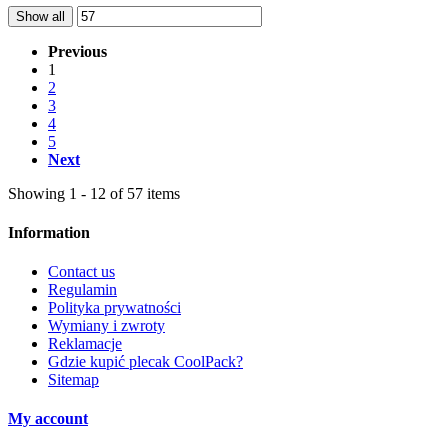
Show all
Previous
1
2
3
4
5
Next
Showing 1 - 12 of 57 items
Information
Contact us
Regulamin
Polityka prywatności
Wymiany i zwroty
Reklamacje
Gdzie kupić plecak CoolPack?
Sitemap
My account