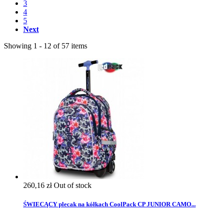
3
4
5
Next
Showing 1 - 12 of 57 items
260,16 zł
Out of stock
ŚWIECĄCY plecak na kółkach CoolPack CP JUNIOR CAMO...