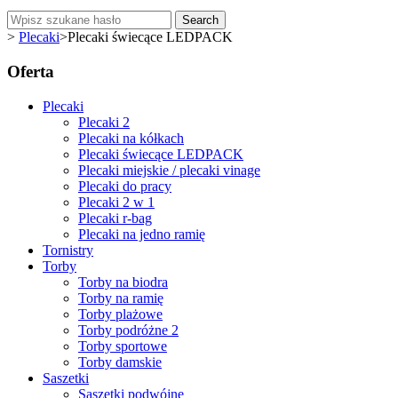
Search
>
Plecaki
>
Plecaki świecące LEDPACK
Oferta
Plecaki
Plecaki 2
Plecaki na kółkach
Plecaki świecące LEDPACK
Plecaki miejskie / plecaki vinage
Plecaki do pracy
Plecaki 2 w 1
Plecaki r-bag
Plecaki na jedno ramię
Tornistry
Torby
Torby na biodra
Torby na ramię
Torby plażowe
Torby podróżne 2
Torby sportowe
Torby damskie
Saszetki
Saszetki podwójne