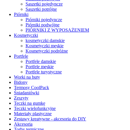
Saszetki pojedyncze
Saszetki potrójne
Piórniki
Piórniki pojedyncze
Piórniki podwójne
PIÓRNIKI Z WYPOSAŻENIEM
Kosmetyczki
kosmetyczki damskie
Kosmetyczki męskie
Kosmetyczki podróżne
Portfele
Portfele damskie
Portfele męskie
Portfele turystyczne
Worki na buty
Bidony
Termosy CoolPack
Śniadaniówki
Zeszyty
Teczki na gumkę
Teczki wielofunkcyjne
Materiały plastyczne
Zestawy kreatywne - akcesoria do DIY
Akcesoria
Torby termiczne