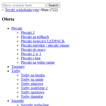
Search
>
Teczki wielofunkcyjne
>
Mate (722)
Oferta
Plecaki
Plecaki 2
Plecaki na kółkach
Plecaki świecące LEDPACK
Plecaki miejskie / plecaki vinage
Plecaki do pracy
Plecaki 2 w 1
Plecaki r-bag
Plecaki na jedno ramię
Tornistry
Torby
Torby na biodra
Torby na ramię
Torby plażowe
Torby podróżne 2
Torby sportowe
Torby damskie
Saszetki
Saszetki podwójne