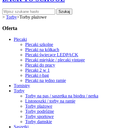
Szukaj
>
Torby
>
Torby plażowe
Oferta
Plecaki
Plecaki szkolne
Plecaki na kółkach
Plecaki świecące LEDPACK
Plecaki miejskie / plecaki vintage
Plecaki do pracy
Plecaki 2 w 1
Plecaki r-bag
Plecaki na jedno ramię
Tornistry
Torby
Torby na pas / saszetka na biodra / nerka
Listonoszki / torby na ramię
Torby plażowe
Torby podróżne
Torby sportowe
Torby damskie
Saszetki