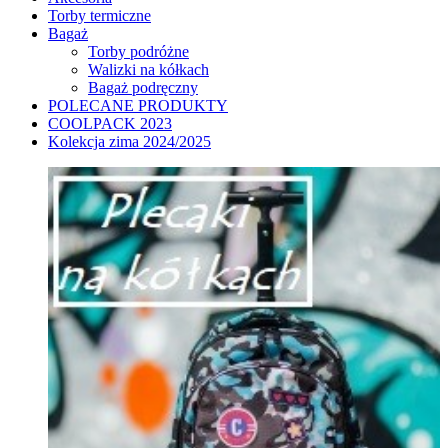
Torby termiczne
Bagaż
Torby podróżne
Walizki na kółkach
Bagaż podręczny
POLECANE PRODUKTY
COOLPACK 2023
Kolekcja zima 2024/2025