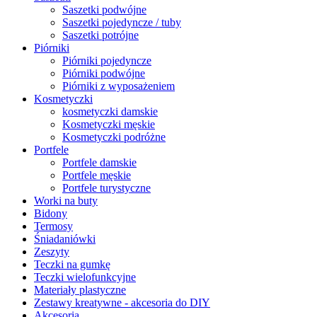
Saszetki podwójne
Saszetki pojedyncze / tuby
Saszetki potrójne
Piórniki
Piórniki pojedyncze
Piórniki podwójne
Piórniki z wyposażeniem
Kosmetyczki
kosmetyczki damskie
Kosmetyczki męskie
Kosmetyczki podróżne
Portfele
Portfele damskie
Portfele męskie
Portfele turystyczne
Worki na buty
Bidony
Termosy
Śniadaniówki
Zeszyty
Teczki na gumkę
Teczki wielofunkcyjne
Materiały plastyczne
Zestawy kreatywne - akcesoria do DIY
Akcesoria