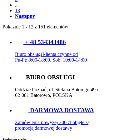
...
13
Następny
Pokazuje 1 - 12 z 151 elementów
+ 48 534343486
Biuro obsługi klienta czynne od
Pn-Pt: 8:00-18:00, Sob: 10:00-14:00
BIURO OBSŁUGI
Oddział Poznań, ul. Stefana Batorego 49a
62-081 Batorowo, POLSKA
DARMOWA DOSTAWA
Zamówienia powyżej 300 zł objęte są
promocją darmowej dostawy