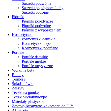
Saszetki podwójne
Saszetki pojedyncze / tuby
Saszetki potrójne
Piórniki
Piórniki pojedyncze
Piórniki podwójne
Piórniki z wyposażeniem
Kosmetyczki
kosmetyczki damskie
Kosmetyczki męskie
Kosmetyczki podróżne
Portfele
Portfele damskie
Portfele męskie
Portfele turystyczne
Worki na buty
Bidony
Termosy
Śniadaniówki
Zeszyty
Teczki na gumkę
Teczki wielofunkcyjne
Materiały plastyczne
Zestawy kreatywne - akcesoria do DIY
Akcesoria