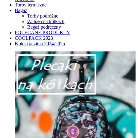
Torby termiczne
Bagaż
Torby podróżne
Walizki na kółkach
Bagaż podręczny
POLECANE PRODUKTY
COOLPACK 2023
Kolekcja zima 2024/2025