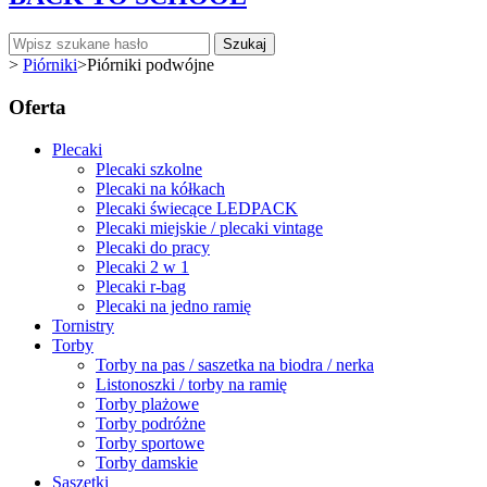
Szukaj
>
Piórniki
>
Piórniki podwójne
Oferta
Plecaki
Plecaki szkolne
Plecaki na kółkach
Plecaki świecące LEDPACK
Plecaki miejskie / plecaki vintage
Plecaki do pracy
Plecaki 2 w 1
Plecaki r-bag
Plecaki na jedno ramię
Tornistry
Torby
Torby na pas / saszetka na biodra / nerka
Listonoszki / torby na ramię
Torby plażowe
Torby podróżne
Torby sportowe
Torby damskie
Saszetki