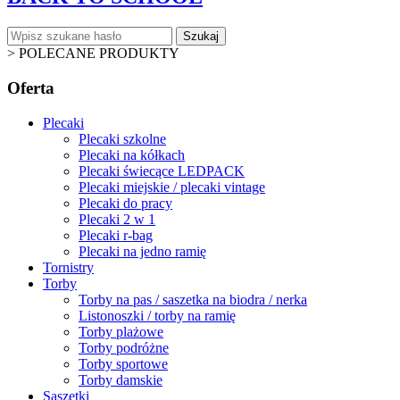
Szukaj
>
POLECANE PRODUKTY
Oferta
Plecaki
Plecaki szkolne
Plecaki na kółkach
Plecaki świecące LEDPACK
Plecaki miejskie / plecaki vintage
Plecaki do pracy
Plecaki 2 w 1
Plecaki r-bag
Plecaki na jedno ramię
Tornistry
Torby
Torby na pas / saszetka na biodra / nerka
Listonoszki / torby na ramię
Torby plażowe
Torby podróżne
Torby sportowe
Torby damskie
Saszetki