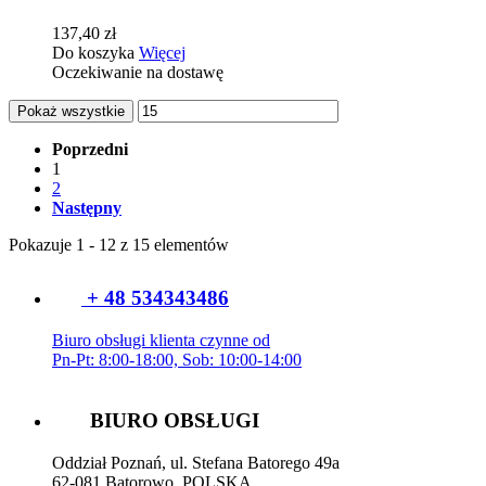
137,40 zł
Do koszyka
Więcej
Oczekiwanie na dostawę
Pokaż wszystkie
Poprzedni
1
2
Następny
Pokazuje 1 - 12 z 15 elementów
+ 48 534343486
Biuro obsługi klienta czynne od
Pn-Pt: 8:00-18:00, Sob: 10:00-14:00
BIURO OBSŁUGI
Oddział Poznań, ul. Stefana Batorego 49a
62-081 Batorowo, POLSKA