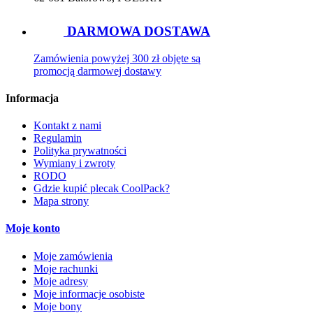
DARMOWA DOSTAWA
Zamówienia powyżej 300 zł objęte są
promocją darmowej dostawy
Informacja
Kontakt z nami
Regulamin
Polityka prywatności
Wymiany i zwroty
RODO
Gdzie kupić plecak CoolPack?
Mapa strony
Moje konto
Moje zamówienia
Moje rachunki
Moje adresy
Moje informacje osobiste
Moje bony