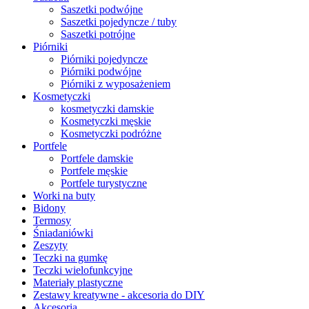
Saszetki podwójne
Saszetki pojedyncze / tuby
Saszetki potrójne
Piórniki
Piórniki pojedyncze
Piórniki podwójne
Piórniki z wyposażeniem
Kosmetyczki
kosmetyczki damskie
Kosmetyczki męskie
Kosmetyczki podróżne
Portfele
Portfele damskie
Portfele męskie
Portfele turystyczne
Worki na buty
Bidony
Termosy
Śniadaniówki
Zeszyty
Teczki na gumkę
Teczki wielofunkcyjne
Materiały plastyczne
Zestawy kreatywne - akcesoria do DIY
Akcesoria