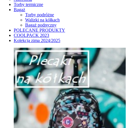
Torby termiczne
Bagaż
Torby podróżne
Walizki na kółkach
Bagaż podręczny
POLECANE PRODUKTY
COOLPACK 2023
Kolekcja zima 2024/2025