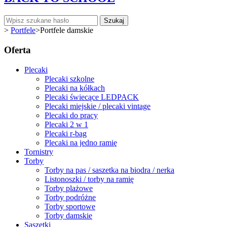
Szukaj
>
Portfele
>
Portfele damskie
Oferta
Plecaki
Plecaki szkolne
Plecaki na kółkach
Plecaki świecące LEDPACK
Plecaki miejskie / plecaki vintage
Plecaki do pracy
Plecaki 2 w 1
Plecaki r-bag
Plecaki na jedno ramię
Tornistry
Torby
Torby na pas / saszetka na biodra / nerka
Listonoszki / torby na ramię
Torby plażowe
Torby podróżne
Torby sportowe
Torby damskie
Saszetki