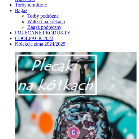
Torby termiczne
Bagaż
Torby podróżne
Walizki na kółkach
Bagaż podręczny
POLECANE PRODUKTY
COOLPACK 2023
Kolekcja zima 2024/2025