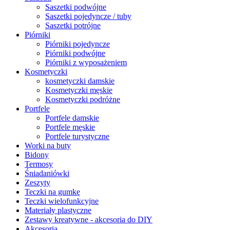
Saszetki podwójne
Saszetki pojedyncze / tuby
Saszetki potrójne
Piórniki
Piórniki pojedyncze
Piórniki podwójne
Piórniki z wyposażeniem
Kosmetyczki
kosmetyczki damskie
Kosmetyczki męskie
Kosmetyczki podróżne
Portfele
Portfele damskie
Portfele męskie
Portfele turystyczne
Worki na buty
Bidony
Termosy
Śniadaniówki
Zeszyty
Teczki na gumkę
Teczki wielofunkcyjne
Materiały plastyczne
Zestawy kreatywne - akcesoria do DIY
Akcesoria