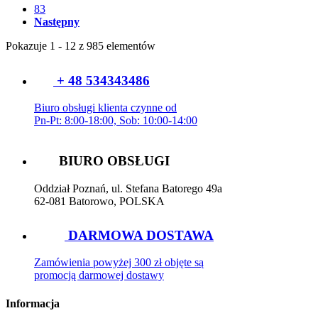
83
Następny
Pokazuje 1 - 12 z 985 elementów
+ 48 534343486
Biuro obsługi klienta czynne od
Pn-Pt: 8:00-18:00, Sob: 10:00-14:00
BIURO OBSŁUGI
Oddział Poznań, ul. Stefana Batorego 49a
62-081 Batorowo, POLSKA
DARMOWA DOSTAWA
Zamówienia powyżej 300 zł objęte są
promocją darmowej dostawy
Informacja