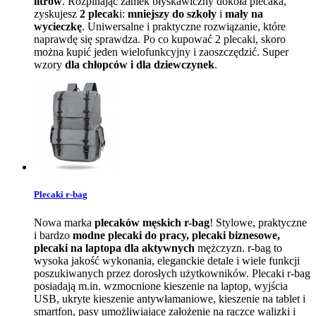
litrów
. Rozpinając zamek błyskawiczny dokoła plecaka,
zyskujesz
2 plecak
i:
mniejszy do szkoły
i
mały na
wycieczkę
. Uniwersalne i praktyczne rozwiązanie, które
naprawdę się sprawdza. Po co kupować 2 plecaki, skoro
można kupić jeden wielofunkcyjny i zaoszczędzić. Super
wzory
dla chłopców i dla dziewczynek
.
Plecaki r-bag
Nowa marka
plecaków męskich r-bag
! Stylowe, praktyczne
i bardzo
modne plecaki do pracy, plecaki biznesowe,
plecaki na laptopa dla aktywnych
mężczyzn. r-bag to
wysoka jakość wykonania, eleganckie detale i wiele funkcji
poszukiwanych przez dorosłych użytkowników. Plecaki r-bag
posiadają m.in. wzmocnione kieszenie na laptop, wyjścia
USB, ukryte kieszenie antywłamaniowe, kieszenie na tablet i
smartfon, pasy umożliwiające założenie na rączce walizki i