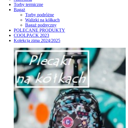
Torby termiczne
Bagaż
Torby podróżne
Walizki na kółkach
Bagaż podręczny
POLECANE PRODUKTY
COOLPACK 2023
Kolekcja zima 2024/2025