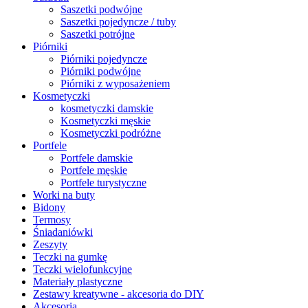
Saszetki podwójne
Saszetki pojedyncze / tuby
Saszetki potrójne
Piórniki
Piórniki pojedyncze
Piórniki podwójne
Piórniki z wyposażeniem
Kosmetyczki
kosmetyczki damskie
Kosmetyczki męskie
Kosmetyczki podróżne
Portfele
Portfele damskie
Portfele męskie
Portfele turystyczne
Worki na buty
Bidony
Termosy
Śniadaniówki
Zeszyty
Teczki na gumkę
Teczki wielofunkcyjne
Materiały plastyczne
Zestawy kreatywne - akcesoria do DIY
Akcesoria