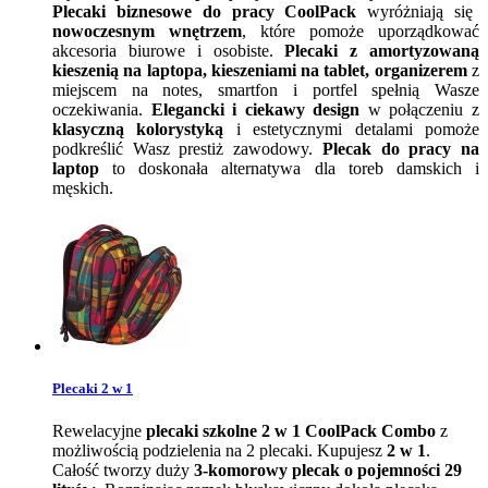
Plecaki biznesowe do pracy CoolPack
wyróżniają się
nowoczesnym wnętrzem
, które pomoże uporządkować
akcesoria biurowe i osobiste.
Plecaki z amortyzowaną
kieszenią na laptopa, kieszeniami na tablet, organizerem
z
miejscem na notes, smartfon i portfel spełnią Wasze
oczekiwania.
Elegancki i ciekawy design
w połączeniu z
klasyczną kolorystyką
i estetycznymi detalami pomoże
podkreślić Wasz prestiż zawodowy.
Plecak do pracy na
laptop
to doskonała alternatywa dla toreb damskich i
męskich.
Plecaki 2 w 1
Rewelacyjne
plecaki szkolne 2 w 1 CoolPack Combo
z
możliwością podzielenia na 2 plecaki. Kupujesz
2 w 1
.
Całość tworzy duży
3-komorowy plecak o pojemności 29