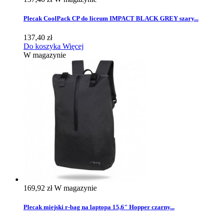
Plecak CoolPack CP do liceum IMPACT BLACK GREY szary...
137,40 zł
Do koszyka
Więcej
W magazynie
169,92 zł
W magazynie
Plecak miejski r-bag na laptopa 15,6" Hopper czarny...