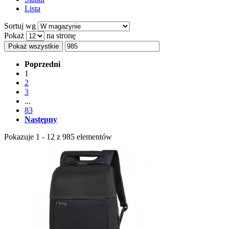
Lista
Sortuj wg
Pokaż
na stronę
Pokaż wszystkie
Poprzedni
1
2
3
...
83
Następny
Pokazuje 1 - 12 z 985 elementów