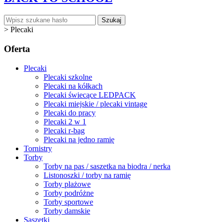
Szukaj
>
Plecaki
Oferta
Plecaki
Plecaki szkolne
Plecaki na kółkach
Plecaki świecące LEDPACK
Plecaki miejskie / plecaki vintage
Plecaki do pracy
Plecaki 2 w 1
Plecaki r-bag
Plecaki na jedno ramię
Tornistry
Torby
Torby na pas / saszetka na biodra / nerka
Listonoszki / torby na ramię
Torby plażowe
Torby podróżne
Torby sportowe
Torby damskie
Saszetki