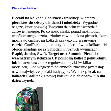
Plecaki na kółkach
Plecaki na kółkach CoolPack
- rewolucja w branży
plecaków do szkoły dla dzieci i młodzieży
. Wygodne
bagaże, które pozwolą Twojemu dziecku zaoszczędzić
zdrowie i energię. Po co nosić ciężki, ponad możliwości
współczesnego ucznia, szkolny ekwipunek na plecach, skoro
można go ciągnąć na kółkach przy użyciu
wysuwanej
rączki
.
CoolPack
to lider na rynku plecaków na kółkach. W
ofercie znajduje się aż
5 modeli
w różnych wymiarach:
Rapid, Junior, Swift, Target oraz Summit
.
Plecaki z
wewnętrznym stelażem CP
posiadają
kółka z poliuretanu
lub kauczukowe
oraz regulowane rączki (w kilku
modelach). Pod względem pojemności znacznie przerastają
nawet największe plecaki tradycyjne. Wybierz
plecak na
kółkach CoolPack
z nowej kolekcji
dla chłopców lub dla
dziewczynek
.