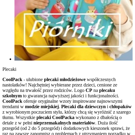
Plecaki
CoolPack
- ulubione
plecaki młodzieżowe
współczesnych
nastolatków! Najchętniej wybierane przez dzieci, cenione ze
względu na trwałość przez rodziców. Logo
CP
na
plecaku
szkolnym
to gwarancja najwyższej jakości i funkcjonalności.
CoolPack
oferuje oryginalne wzory inspirowane najnowszymi
trendami w
modzie miejskiej
.
Plecaki dla dziewczyn
i
chłopaków
z wyrobionym poczuciem stylu, którzy chcą się wyróżnić z szarego
tłumu. Wszystkie
plecaki CoolPacka
wykonano z dbałością o
detale z w pełni
nieprzemakalnych materiałów
. Duża ilość
przegród (od 2 do 5 przegród) i dodatkowych kieszonek sprawi, że
raz na zawsze zapomnisz o problemach z utrzymaniem porządku w