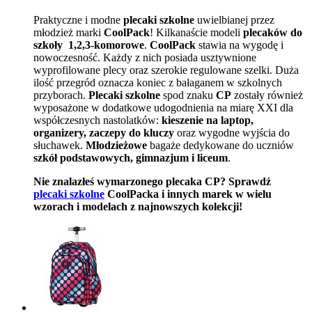
Praktyczne i modne
plecaki szkolne
uwielbianej przez
młodzież marki
CoolPack
! Kilkanaście modeli
plecaków do
szkoły 1,2,3-komorowe
.
CoolPack
stawia na wygodę i
nowoczesność. Każdy z nich posiada usztywnione
wyprofilowane plecy oraz szerokie regulowane szelki. Duża
ilość przegród oznacza koniec z bałaganem w szkolnych
przyborach.
Plecaki szkolne
spod znaku
CP
zostały również
wyposażone w dodatkowe udogodnienia na miarę XXI dla
współczesnych nastolatków:
kieszenie na laptop,
organizery, zaczepy do kluczy
oraz wygodne wyjścia do
słuchawek.
Młodzieżowe
bagaże dedykowane do uczniów
szkół podstawowych, gimnazjum i liceum
.
Nie znalazłeś wymarzonego plecaka CP? Sprawdź
plecaki szkolne
CoolPacka i innych marek w wielu
wzorach i modelach z najnowszych kolekcji!