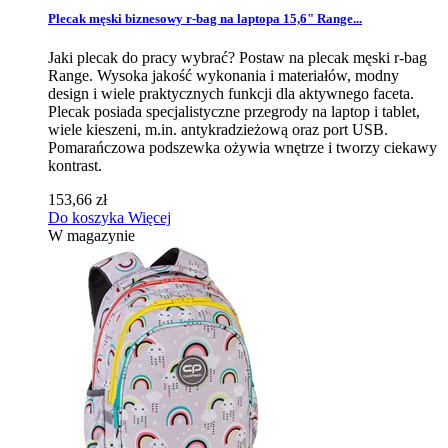
Plecak męski biznesowy r-bag na laptopa 15,6" Range...
Jaki plecak do pracy wybrać? Postaw na plecak męski r-bag
Range. Wysoka jakość wykonania i materiałów, modny
design i wiele praktycznych funkcji dla aktywnego faceta.
Plecak posiada specjalistyczne przegrody na laptop i tablet,
wiele kieszeni, m.in. antykradzieżową oraz port USB.
Pomarańczowa podszewka ożywia wnętrze i tworzy ciekawy
kontrast.
153,66 zł
Do koszyka
Więcej
W magazynie