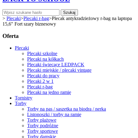
Szukaj
>
Plecaki
>
Plecaki r-bag
>
Plecak antykradzieżowy r-bag na laptopa
15,6" Fort szary biznesowy
Oferta
Plecaki
Plecaki szkolne
Plecaki na kółkach
Plecaki świecące LEDPACK
Plecaki miejskie / plecaki vintage
Plecaki do pracy
Plecaki 2 w 1
Plecaki r-bag
Plecaki na jedno ramię
Tornistry
Torby
Torby na pas / saszetka na biodra / nerka
Listonoszki / torby na ramię
Torby plażowe
Torby podróżne
Torby sportowe
Torby damskie