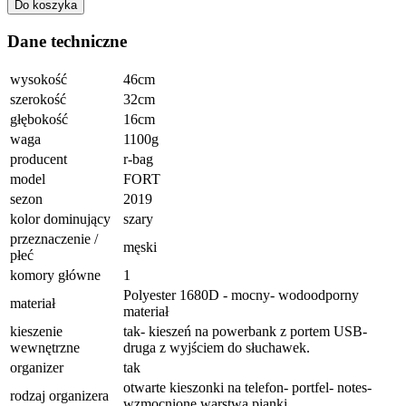
Do koszyka
Dane techniczne
wysokość
46cm
szerokość
32cm
głębokość
16cm
waga
1100g
producent
r-bag
model
FORT
sezon
2019
kolor dominujący
szary
przeznaczenie /
męski
płeć
komory główne
1
Polyester 1680D - mocny- wodoodporny
materiał
materiał
kieszenie
tak- kieszeń na powerbank z portem USB-
wewnętrzne
druga z wyjściem do słuchawek.
organizer
tak
otwarte kieszonki na telefon- portfel- notes-
rodzaj organizera
wzmocnione warstwą pianki.