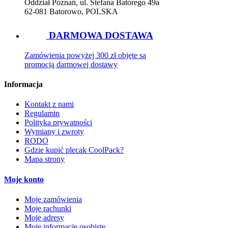
Oddział Poznań, ul. Stefana Batorego 49a
62-081 Batorowo, POLSKA
DARMOWA DOSTAWA
Zamówienia powyżej 300 zł objęte są
promocją darmowej dostawy
Informacja
Kontakt z nami
Regulamin
Polityka prywatności
Wymiany i zwroty
RODO
Gdzie kupić plecak CoolPack?
Mapa strony
Moje konto
Moje zamówienia
Moje rachunki
Moje adresy
Moje informacje osobiste