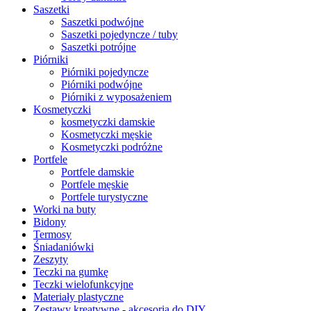
Saszetki
Saszetki podwójne
Saszetki pojedyncze / tuby
Saszetki potrójne
Piórniki
Piórniki pojedyncze
Piórniki podwójne
Piórniki z wyposażeniem
Kosmetyczki
kosmetyczki damskie
Kosmetyczki męskie
Kosmetyczki podróżne
Portfele
Portfele damskie
Portfele męskie
Portfele turystyczne
Worki na buty
Bidony
Termosy
Śniadaniówki
Zeszyty
Teczki na gumkę
Teczki wielofunkcyjne
Materiały plastyczne
Zestawy kreatywne - akcesoria do DIY