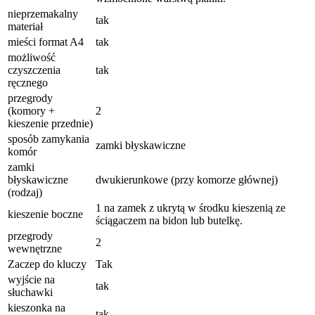
nieprzemakalny
tak
materiał
mieści format A4
tak
możliwość
czyszczenia
tak
ręcznego
przegrody
(komory +
2
kieszenie przednie)
sposób zamykania
zamki błyskawiczne
komór
zamki
błyskawiczne
dwukierunkowe (przy komorze głównej)
(rodzaj)
1 na zamek z ukrytą w środku kieszenią ze
kieszenie boczne
ściągaczem na bidon lub butelkę.
przegrody
2
wewnętrzne
Zaczep do kluczy
Tak
wyjście na
tak
słuchawki
kieszonka na
tak