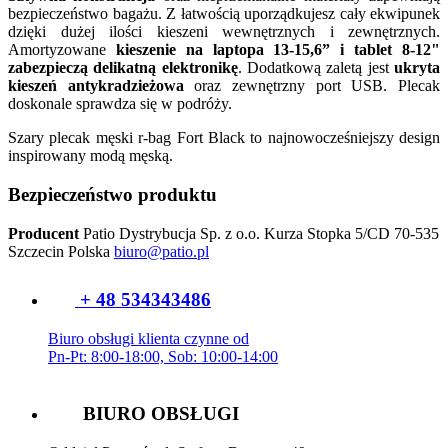
bezpieczeństwo bagażu. Z łatwością uporządkujesz cały ekwipunek
dzięki dużej ilości kieszeni wewnętrznych i zewnętrznych.
Amortyzowane
kieszenie na laptopa 13-15,6” i tablet 8-12"
zabezpieczą delikatną elektronikę
. Dodatkową zaletą jest
ukryta
kieszeń antykradzieżowa
oraz zewnętrzny port USB. Plecak
doskonale sprawdza się w podróży.
Szary plecak męski r-bag Fort Black to najnowocześniejszy design
inspirowany modą męską.
Bezpieczeństwo produktu
Producent
Patio Dystrybucja Sp. z o.o.
Kurza Stopka 5/CD
70-535
Szczecin
Polska
biuro@patio.pl
+ 48 534343486
Biuro obsługi klienta czynne od
Pn-Pt: 8:00-18:00, Sob: 10:00-14:00
BIURO OBSŁUGI