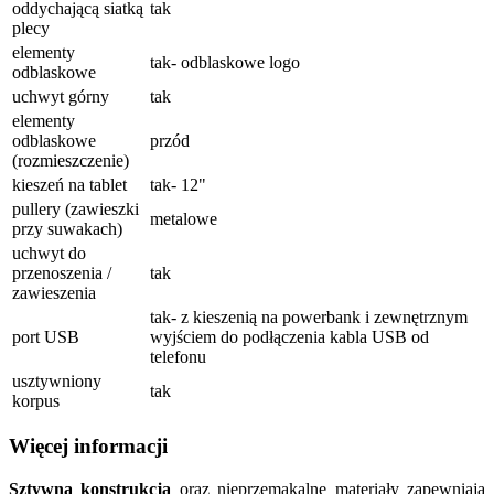
oddychającą siatką
tak
plecy
elementy
tak- odblaskowe logo
odblaskowe
uchwyt górny
tak
elementy
odblaskowe
przód
(rozmieszczenie)
kieszeń na tablet
tak- 12"
pullery (zawieszki
metalowe
przy suwakach)
uchwyt do
przenoszenia /
tak
zawieszenia
tak- z kieszenią na powerbank i zewnętrznym
port USB
wyjściem do podłączenia kabla USB od
telefonu
usztywniony
tak
korpus
Więcej informacji
Sztywna konstrukcja
oraz nieprzemakalne materiały zapewniają