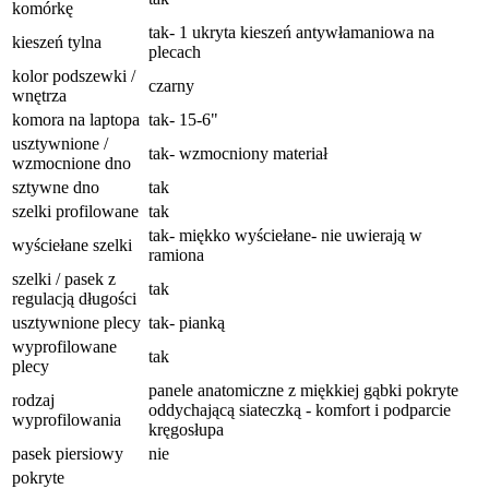
komórkę
tak- 1 ukryta kieszeń antywłamaniowa na
kieszeń tylna
plecach
kolor podszewki /
czarny
wnętrza
komora na laptopa
tak- 15-6"
usztywnione /
tak- wzmocniony materiał
wzmocnione dno
sztywne dno
tak
szelki profilowane
tak
tak- miękko wyściełane- nie uwierają w
wyściełane szelki
ramiona
szelki / pasek z
tak
regulacją długości
usztywnione plecy
tak- pianką
wyprofilowane
tak
plecy
panele anatomiczne z miękkiej gąbki pokryte
rodzaj
oddychającą siateczką - komfort i podparcie
wyprofilowania
kręgosłupa
pasek piersiowy
nie
pokryte