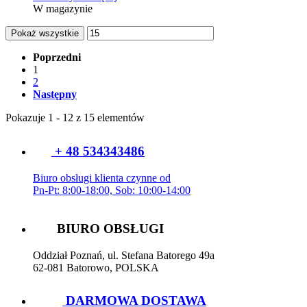
W magazynie
Pokaż wszystkie
Poprzedni
1
2
Następny
Pokazuje 1 - 12 z 15 elementów
+ 48 534343486
Biuro obsługi klienta czynne od
Pn-Pt: 8:00-18:00, Sob: 10:00-14:00
BIURO OBSŁUGI
Oddział Poznań, ul. Stefana Batorego 49a
62-081 Batorowo, POLSKA
DARMOWA DOSTAWA