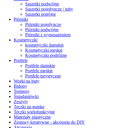
Saszetki podwójne
Saszetki pojedyncze / tuby
Saszetki potrójne
Piórniki
Piórniki pojedyncze
Piórniki podwójne
Piórniki z wyposażeniem
Kosmetyczki
kosmetyczki damskie
Kosmetyczki męskie
Kosmetyczki podróżne
Portfele
Portfele damskie
Portfele męskie
Portfele turystyczne
Worki na buty
Bidony
Termosy
Śniadaniówki
Zeszyty
Teczki na gumkę
Teczki wielofunkcyjne
Materiały plastyczne
Zestawy kreatywne - akcesoria do DIY
Akcesoria