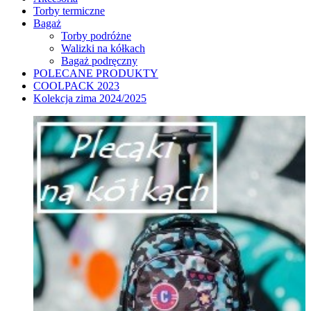
Torby termiczne
Bagaż
Torby podróżne
Walizki na kółkach
Bagaż podręczny
POLECANE PRODUKTY
COOLPACK 2023
Kolekcja zima 2024/2025