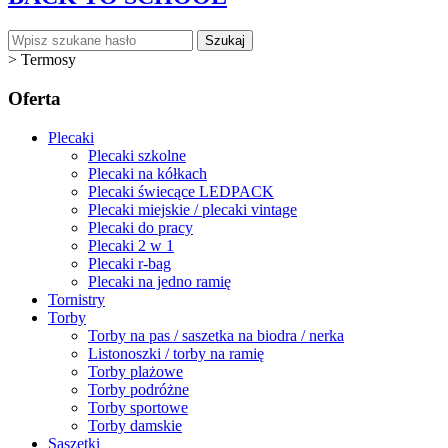
Szukaj
>
Termosy
Oferta
Plecaki
Plecaki szkolne
Plecaki na kółkach
Plecaki świecące LEDPACK
Plecaki miejskie / plecaki vintage
Plecaki do pracy
Plecaki 2 w 1
Plecaki r-bag
Plecaki na jedno ramię
Tornistry
Torby
Torby na pas / saszetka na biodra / nerka
Listonoszki / torby na ramię
Torby plażowe
Torby podróżne
Torby sportowe
Torby damskie
Saszetki