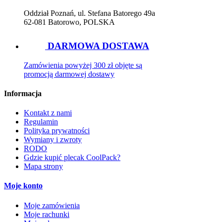
Oddział Poznań, ul. Stefana Batorego 49a
62-081 Batorowo, POLSKA
DARMOWA DOSTAWA
Zamówienia powyżej 300 zł objęte są
promocją darmowej dostawy
Informacja
Kontakt z nami
Regulamin
Polityka prywatności
Wymiany i zwroty
RODO
Gdzie kupić plecak CoolPack?
Mapa strony
Moje konto
Moje zamówienia
Moje rachunki