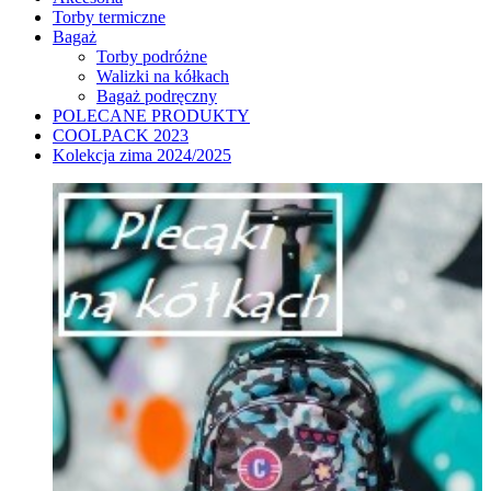
Torby termiczne
Bagaż
Torby podróżne
Walizki na kółkach
Bagaż podręczny
POLECANE PRODUKTY
COOLPACK 2023
Kolekcja zima 2024/2025