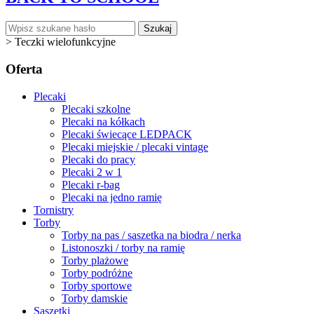
Szukaj
>
Teczki wielofunkcyjne
Oferta
Plecaki
Plecaki szkolne
Plecaki na kółkach
Plecaki świecące LEDPACK
Plecaki miejskie / plecaki vintage
Plecaki do pracy
Plecaki 2 w 1
Plecaki r-bag
Plecaki na jedno ramię
Tornistry
Torby
Torby na pas / saszetka na biodra / nerka
Listonoszki / torby na ramię
Torby plażowe
Torby podróżne
Torby sportowe
Torby damskie
Saszetki