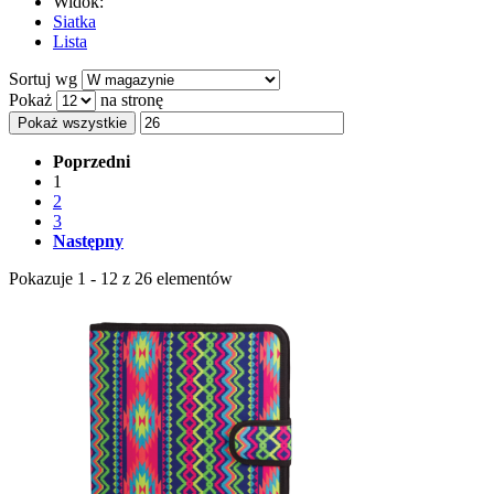
Widok:
Siatka
Lista
Sortuj wg
Pokaż
na stronę
Pokaż wszystkie
Poprzedni
1
2
3
Następny
Pokazuje 1 - 12 z 26 elementów