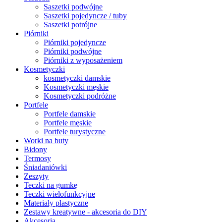
Saszetki podwójne
Saszetki pojedyncze / tuby
Saszetki potrójne
Piórniki
Piórniki pojedyncze
Piórniki podwójne
Piórniki z wyposażeniem
Kosmetyczki
kosmetyczki damskie
Kosmetyczki męskie
Kosmetyczki podróżne
Portfele
Portfele damskie
Portfele męskie
Portfele turystyczne
Worki na buty
Bidony
Termosy
Śniadaniówki
Zeszyty
Teczki na gumkę
Teczki wielofunkcyjne
Materiały plastyczne
Zestawy kreatywne - akcesoria do DIY
Akcesoria