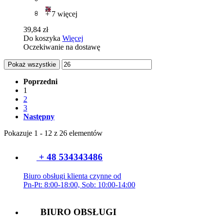
+ 7 więcej
39,84 zł
Do koszyka
Więcej
Oczekiwanie na dostawę
Pokaż wszystkie
Poprzedni
1
2
3
Następny
Pokazuje 1 - 12 z 26 elementów
+ 48 534343486
Biuro obsługi klienta czynne od
Pn-Pt: 8:00-18:00, Sob: 10:00-14:00
BIURO OBSŁUGI