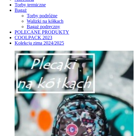
Torby termiczne
Bagaż
Torby podróżne
Walizki na kółkach
Bagaż podręczny
POLECANE PRODUKTY
COOLPACK 2023
Kolekcja zima 2024/2025