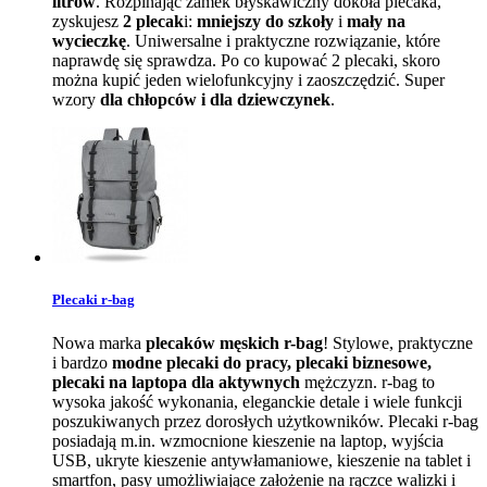
litrów
. Rozpinając zamek błyskawiczny dokoła plecaka,
zyskujesz
2 plecak
i:
mniejszy do szkoły
i
mały na
wycieczkę
. Uniwersalne i praktyczne rozwiązanie, które
naprawdę się sprawdza. Po co kupować 2 plecaki, skoro
można kupić jeden wielofunkcyjny i zaoszczędzić. Super
wzory
dla chłopców i dla dziewczynek
.
Plecaki r-bag
Nowa marka
plecaków męskich r-bag
! Stylowe, praktyczne
i bardzo
modne plecaki do pracy, plecaki biznesowe,
plecaki na laptopa dla aktywnych
mężczyzn. r-bag to
wysoka jakość wykonania, eleganckie detale i wiele funkcji
poszukiwanych przez dorosłych użytkowników. Plecaki r-bag
posiadają m.in. wzmocnione kieszenie na laptop, wyjścia
USB, ukryte kieszenie antywłamaniowe, kieszenie na tablet i
smartfon, pasy umożliwiające założenie na rączce walizki i