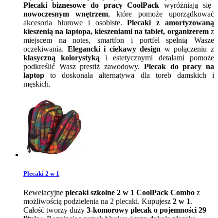
Plecaki biznesowe do pracy CoolPack
wyróżniają się
nowoczesnym wnętrzem
, które pomoże uporządkować
akcesoria biurowe i osobiste.
Plecaki z amortyzowaną
kieszenią na laptopa, kieszeniami na tablet, organizerem
z
miejscem na notes, smartfon i portfel spełnią Wasze
oczekiwania.
Elegancki i ciekawy design
w połączeniu z
klasyczną kolorystyką
i estetycznymi detalami pomoże
podkreślić Wasz prestiż zawodowy.
Plecak do pracy na
laptop
to doskonała alternatywa dla toreb damskich i
męskich.
Plecaki 2 w 1
Rewelacyjne
plecaki szkolne 2 w 1 CoolPack Combo
z
możliwością podzielenia na 2 plecaki. Kupujesz
2 w 1
.
Całość tworzy duży
3-komorowy plecak o pojemności 29