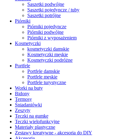
Saszetki podwójne
Saszetki pojedyncze / tuby
Saszetki potrójne
Piórniki
Piórniki pojedyncze
Piórniki podwójne
Piórniki z wyposażeniem
Kosmetyczki
kosmetyczki damskie
Kosmetyczki męskie
Kosmetyczki podróżne
Portfele
Portfele damskie
Portfele męskie
Portfele turystyczne
Worki na buty
Bidony
Termosy
Śniadaniówki
Zeszyty
Teczki na gumkę
Teczki wielofunkcyjne
Materiały plastyczne
Zestawy kreatywne - akcesoria do DIY
Akcesoria