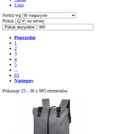
Lista
Sortuj wg
Pokaż
na stronę
Pokaż wszystkie
Poprzedni
1
2
3
4
5
...
83
Następny
Pokazuje 25 - 36 z 985 elementów