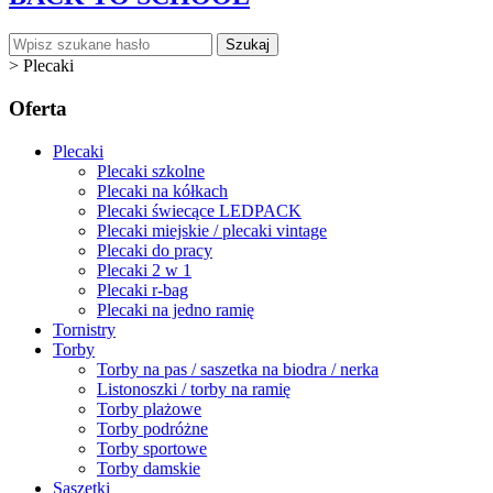
Szukaj
>
Plecaki
Oferta
Plecaki
Plecaki szkolne
Plecaki na kółkach
Plecaki świecące LEDPACK
Plecaki miejskie / plecaki vintage
Plecaki do pracy
Plecaki 2 w 1
Plecaki r-bag
Plecaki na jedno ramię
Tornistry
Torby
Torby na pas / saszetka na biodra / nerka
Listonoszki / torby na ramię
Torby plażowe
Torby podróżne
Torby sportowe
Torby damskie
Saszetki