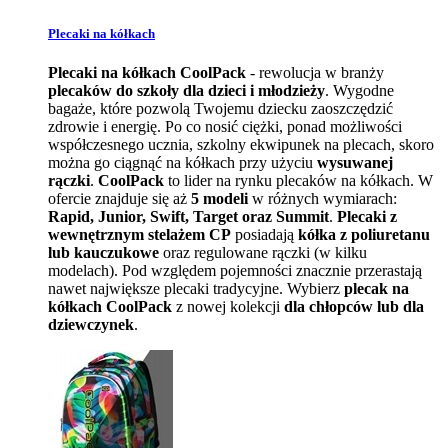
Plecaki na kółkach
Plecaki na kółkach CoolPack
- rewolucja w branży
plecaków do szkoły dla dzieci i młodzieży
. Wygodne
bagaże, które pozwolą Twojemu dziecku zaoszczędzić
zdrowie i energię. Po co nosić ciężki, ponad możliwości
współczesnego ucznia, szkolny ekwipunek na plecach, skoro
można go ciągnąć na kółkach przy użyciu
wysuwanej
rączki
.
CoolPack
to lider na rynku plecaków na kółkach. W
ofercie znajduje się aż
5 modeli
w różnych wymiarach:
Rapid, Junior, Swift, Target oraz Summit
.
Plecaki z
wewnętrznym stelażem CP
posiadają
kółka z poliuretanu
lub kauczukowe
oraz regulowane rączki (w kilku
modelach). Pod względem pojemności znacznie przerastają
nawet największe plecaki tradycyjne. Wybierz
plecak na
kółkach CoolPack
z nowej kolekcji
dla chłopców lub dla
dziewczynek
.