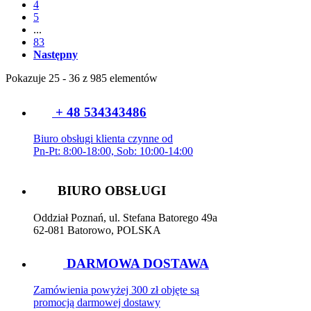
4
5
...
83
Następny
Pokazuje 25 - 36 z 985 elementów
+ 48 534343486
Biuro obsługi klienta czynne od
Pn-Pt: 8:00-18:00, Sob: 10:00-14:00
BIURO OBSŁUGI
Oddział Poznań, ul. Stefana Batorego 49a
62-081 Batorowo, POLSKA
DARMOWA DOSTAWA
Zamówienia powyżej 300 zł objęte są
promocją darmowej dostawy