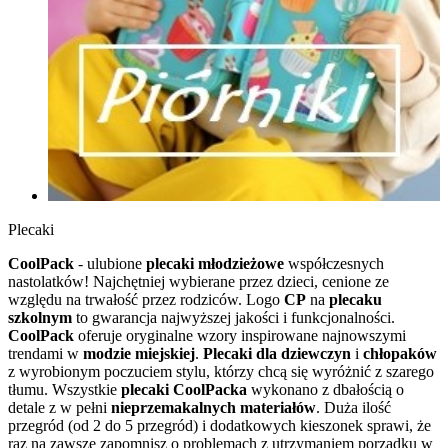
Plecaki
CoolPack
- ulubione
plecaki młodzieżowe
współczesnych
nastolatków! Najchętniej wybierane przez dzieci, cenione ze
względu na trwałość przez rodziców. Logo
CP
na
plecaku
szkolnym
to gwarancja najwyższej jakości i funkcjonalności.
CoolPack
oferuje oryginalne wzory inspirowane najnowszymi
trendami w
modzie miejskiej
.
Plecaki dla dziewczyn
i
chłopaków
z wyrobionym poczuciem stylu, którzy chcą się wyróżnić z szarego
tłumu. Wszystkie
plecaki CoolPacka
wykonano z dbałością o
detale z w pełni
nieprzemakalnych materiałów
. Duża ilość
przegród (od 2 do 5 przegród) i dodatkowych kieszonek sprawi, że
raz na zawsze zapomnisz o problemach z utrzymaniem porządku w