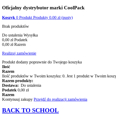
Oficjalny dystrybutor marki CoolPack
Koszyk
0
Produkt
Produkty
0.00
zł
(pusty)
Brak produktów
Do ustalenia
Wysyłka
0,00 zł
Podatek
0,00 zł
Razem
Realizuj zamówienie
Produkt dodany poprawnie do Twojego koszyka
Ilość
Razem
Ilość produktów w Twoim koszyku:
0
.
Jest 1 produkt w Twoim kosz
Razem produkty:
Dostawa:
Do ustalenia
Podatek
0,00 zł
Razem
Kontynuuj zakupy
Przejdź do realizacji zamówienia
BACK TO
SCHOOL