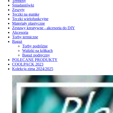
Termosy
Śniadaniówki
Zeszyty
Teczki na gumkę
Teczki wielofunkcyjne
Materiały plastyczne
Zestawy kreatywne - akcesoria do DIY
Akcesoria
Torby termiczne
Bagaż
Torby podróżne
Walizki na kółkach
Bagaż podręczny
POLECANE PRODUKTY
COOLPACK 2023
Kolekcja zima 2024/2025