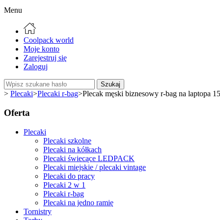
Menu
Coolpack world
Moje konto
Zarejestruj się
Zaloguj
Szukaj
>
Plecaki
>
Plecaki r-bag
>
Plecak męski biznesowy r-bag na laptopa 
Oferta
Plecaki
Plecaki szkolne
Plecaki na kółkach
Plecaki świecące LEDPACK
Plecaki miejskie / plecaki vintage
Plecaki do pracy
Plecaki 2 w 1
Plecaki r-bag
Plecaki na jedno ramię
Tornistry