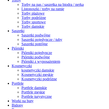
Torby
Torby na pas / saszetka na biodra / nerka
Listonoszki / torby na ramię
Torby plażowe
Torby podróżne
Torby sportowe
Torby damskie
Saszetki
Saszetki podwójne
Saszetki pojedyncze / tuby
Saszetki potrójne
Piórniki
Piórniki pojedyncze
Piórniki podwójne
Piórniki z wyposażeniem
Kosmetyczki
kosmetyczki damskie
Kosmetyczki męskie
Kosmetyczki podróżne
Portfele
Portfele damskie
Portfele męskie
Portfele turystyczne
Worki na buty
Bidony