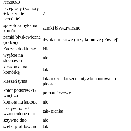
ręcznego
przegrody (komory
+ kieszenie
2
przednie)
sposób zamykania
zamki błyskawiczne
komór
zamki błyskawiczne
dwukierunkowe (przy komorze głównej)
(rodzaj)
Zaczep do kluczy
Nie
wyjście na
nie
słuchawki
kieszonka na
tak
komórkę
tak- ukryta kieszeń antywłamaniowa na
kieszeń tylna
plecach
kolor podszewki /
pomarańczowy
wnętrza
komora na laptopa
nie
usztywnione /
tak- pianką
wzmocnione dno
sztywne dno
nie
szelki profilowane
tak