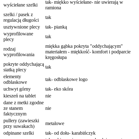
tak- miękko wyściełane- nie uwierają w
wyściełane szelki
ramiona
szelki / pasek z
tak
regulacją długości
usztywnione plecy
tak- pianką
wyprofilowane
tak
plecy
miękka gąbka pokryta "oddychającym"
rodzaj
materiałem - miękkość- komfort i podparcie
wyprofilowania
kręgosłupa
pokryte oddychającą
tak
siatką plecy
elementy
tak- odblaskowe logo
odblaskowe
uchwyt górny
tak- eko skóra
kieszeń na tablet
nie
dane z metki zgodne
ze stanem
nie
faktycznym
pullery (zawieszki
metalowe
przy suwakach)
odpinane szelki
tak- od dołu- karabińczyk