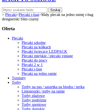
Szukaj
>
Plecaki
>
Plecaki r-bag
>
Mały plecak na jedno ramię r-bag
designerski Slim czarny
Oferta
Plecaki
Plecaki szkolne
Plecaki na kółkach
Plecaki świecące LEDPACK
Plecaki miejskie / plecaki vintage
Plecaki do pracy
Plecaki 2 w 1
Plecaki r-bag
Plecaki na jedno ramię
Tornistry
Torby
Torby na pas / saszetka na biodra / nerka
Listonoszki / torby na ramię
Torby plażowe
Torby podróżne
Torby sportowe
Torby damskie