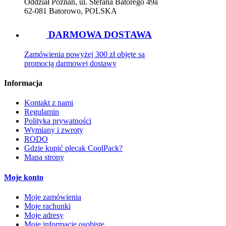
Oddział Poznań, ul. Stefana Batorego 49a
62-081 Batorowo, POLSKA
DARMOWA DOSTAWA
Zamówienia powyżej 300 zł objęte są
promocją darmowej dostawy
Informacja
Kontakt z nami
Regulamin
Polityka prywatności
Wymiany i zwroty
RODO
Gdzie kupić plecak CoolPack?
Mapa strony
Moje konto
Moje zamówienia
Moje rachunki
Moje adresy
Moje informacje osobiste