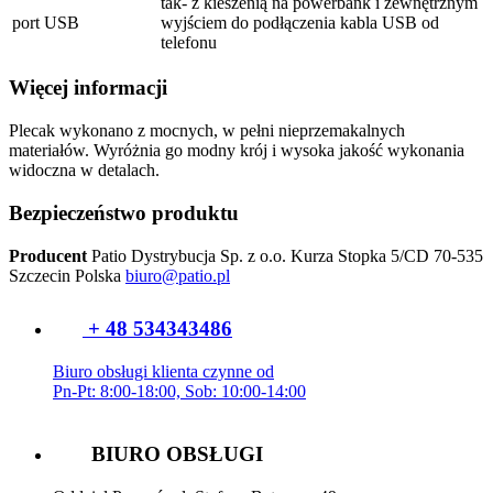
tak- z kieszenią na powerbank i zewnętrznym
port USB
wyjściem do podłączenia kabla USB od
telefonu
Więcej informacji
Plecak wykonano z mocnych, w pełni nieprzemakalnych
materiałów. Wyróżnia go modny krój i wysoka jakość wykonania
widoczna w detalach.
Bezpieczeństwo produktu
Producent
Patio Dystrybucja Sp. z o.o.
Kurza Stopka 5/CD
70-535
Szczecin
Polska
biuro@patio.pl
+ 48 534343486
Biuro obsługi klienta czynne od
Pn-Pt: 8:00-18:00, Sob: 10:00-14:00
BIURO OBSŁUGI