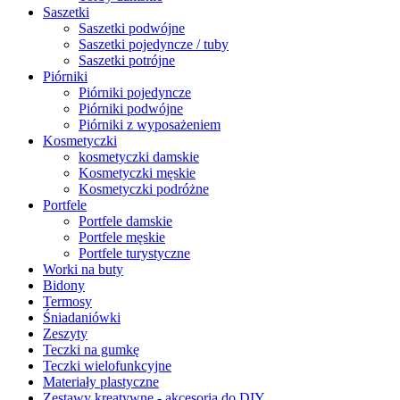
Saszetki
Saszetki podwójne
Saszetki pojedyncze / tuby
Saszetki potrójne
Piórniki
Piórniki pojedyncze
Piórniki podwójne
Piórniki z wyposażeniem
Kosmetyczki
kosmetyczki damskie
Kosmetyczki męskie
Kosmetyczki podróżne
Portfele
Portfele damskie
Portfele męskie
Portfele turystyczne
Worki na buty
Bidony
Termosy
Śniadaniówki
Zeszyty
Teczki na gumkę
Teczki wielofunkcyjne
Materiały plastyczne
Zestawy kreatywne - akcesoria do DIY