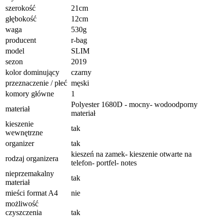
szerokość
21cm
głębokość
12cm
waga
530g
producent
r-bag
model
SLIM
sezon
2019
kolor dominujący
czarny
przeznaczenie / płeć
męski
komory główne
1
Polyester 1680D - mocny- wodoodporny
materiał
materiał
kieszenie
tak
wewnętrzne
organizer
tak
kieszeń na zamek- kieszenie otwarte na
rodzaj organizera
telefon- portfel- notes
nieprzemakalny
tak
materiał
mieści format A4
nie
możliwość
czyszczenia
tak