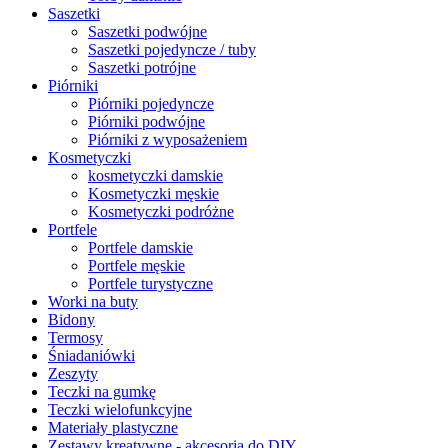
Saszetki
Saszetki podwójne
Saszetki pojedyncze / tuby
Saszetki potrójne
Piórniki
Piórniki pojedyncze
Piórniki podwójne
Piórniki z wyposażeniem
Kosmetyczki
kosmetyczki damskie
Kosmetyczki męskie
Kosmetyczki podróżne
Portfele
Portfele damskie
Portfele męskie
Portfele turystyczne
Worki na buty
Bidony
Termosy
Śniadaniówki
Zeszyty
Teczki na gumkę
Teczki wielofunkcyjne
Materiały plastyczne
Zestawy kreatywne - akcesoria do DIY