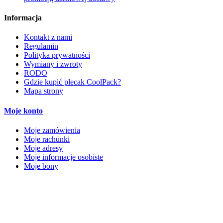
Informacja
Kontakt z nami
Regulamin
Polityka prywatności
Wymiany i zwroty
RODO
Gdzie kupić plecak CoolPack?
Mapa strony
Moje konto
Moje zamówienia
Moje rachunki
Moje adresy
Moje informacje osobiste
Moje bony