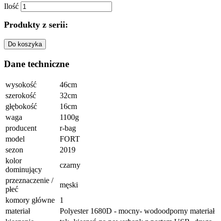
Ilość
Produkty z serii:
Do koszyka
Dane techniczne
wysokość
46cm
szerokość
32cm
głębokość
16cm
waga
1100g
producent
r-bag
model
FORT
sezon
2019
kolor
czarny
dominujący
przeznaczenie /
męski
płeć
komory główne
1
materiał
Polyester 1680D - mocny- wodoodporny materiał