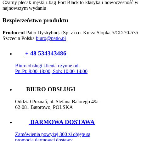
Czarny plecak męski r-bag Fort Black to klasyka i nowoczesność w
najnowszym wydaniu
Bezpieczeństwo produktu
Producent
Patio Dystrybucja Sp. z o.o.
Kurza Stopka 5/CD
70-535
Szczecin
Polska
biuro@patio.pl
+ 48 534343486
Biuro obsługi klienta czynne od
Pn-Pt: 8:00-18:00, Sob: 10:00-14:00
BIURO OBSŁUGI
Oddział Poznań, ul. Stefana Batorego 49a
62-081 Batorowo, POLSKA
DARMOWA DOSTAWA
Zamówienia powyżej 300 zł objęte są
promocją darmowej dostawy