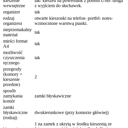
kieszenie
tak- kieszeń na powerbank z portem USB- druga
wewnętrzne
z wyjściem do słuchawek.
organizer
tak
rodzaj
otwarte kieszonki na telefon- portfel- notes-
organizera
wzmocnione warstwą pianki.
nieprzemakalny
tak
materiał
mieści format
tak
A4
możliwość
czyszczenia
tak
ręcznego
przegrody
(komory +
2
kieszenie
przednie)
sposób
zamykania
zamki błyskawiczne
komór
zamki
błyskawiczne
dwukierunkowe (przy komorze głównej)
(rodzaj)
1 na zamek z ukrytą w środku kieszenią ze