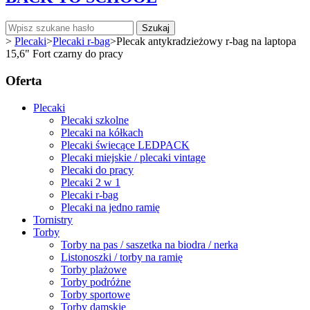
Szukaj
>
Plecaki
>
Plecaki r-bag
>
Plecak antykradzieżowy r-bag na laptopa
15,6" Fort czarny do pracy
Oferta
Plecaki
Plecaki szkolne
Plecaki na kółkach
Plecaki świecące LEDPACK
Plecaki miejskie / plecaki vintage
Plecaki do pracy
Plecaki 2 w 1
Plecaki r-bag
Plecaki na jedno ramię
Tornistry
Torby
Torby na pas / saszetka na biodra / nerka
Listonoszki / torby na ramię
Torby plażowe
Torby podróżne
Torby sportowe
Torby damskie