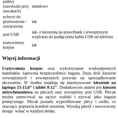
pullery
(zawieszki przy
metalowe
suwakach)
uchwyt do
przenoszenia /
tak
zawieszenia
tak- z kieszenią na powerbank i zewnętrznym
port USB
wyjściem do podłączenia kabla USB od telefonu
usztywniony
tak
korpus
Więcej informacji
Usztywniony korpus
oraz wykorzystanie wodoodpornych
materiałów zapewnia bezpieczeństwo bagażu. Duża ilość kieszeni
wewnętrznych i zewnętrznych pozwala na uporządkowanie
akcesoriów. W środku znajdują się amortyzowane
kieszenie na
laptopa 13-15,6” i tablet 8-12"
. Dodatkowym atutem jest
kieszeń
antywłamaniowa
na plecach oraz zewnętrzny port USB. Plecak
można zamocować na rączce walizki i używać jako bagażu
podręcznego. Plecak posiada wyprofilowane plecy i szelki, co
znacząco poprawia komfort noszenia. Wysoką jakość i nowoczesny
design widać w każdym detalu.