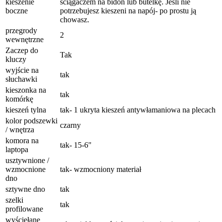
kieszenie
ściągaczem na bidon lub butelkę. Jeśli nie
boczne
potrzebujesz kieszeni na napój- po prostu ją
chowasz.
przegrody
2
wewnętrzne
Zaczep do
Tak
kluczy
wyjście na
tak
słuchawki
kieszonka na
tak
komórkę
kieszeń tylna
tak- 1 ukryta kieszeń antywłamaniowa na plecach
kolor podszewki
czarny
/ wnętrza
komora na
tak- 15-6"
laptopa
usztywnione /
wzmocnione
tak- wzmocniony materiał
dno
sztywne dno
tak
szelki
tak
profilowane
wyściełane