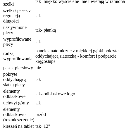
tak- miękko wyściełane- nie uwierają w ramiona
szelki
szelki / pasek z
regulacją
tak
długości
usztywnione
tak- pianką
plecy
wyprofilowane
tak
plecy
panele anatomiczne z miękkiej gąbki pokryte
rodzaj
oddychającą siateczką - komfort i podparcie
wyprofilowania
kręgosłupa
pasek piersiowy
nie
pokryte
oddychającą
tak
siatką plecy
elementy
tak- odblaskowe logo
odblaskowe
uchwyt górny
tak
elementy
odblaskowe
przód
(rozmieszczenie)
kieszeń na tablet
tak- 12"