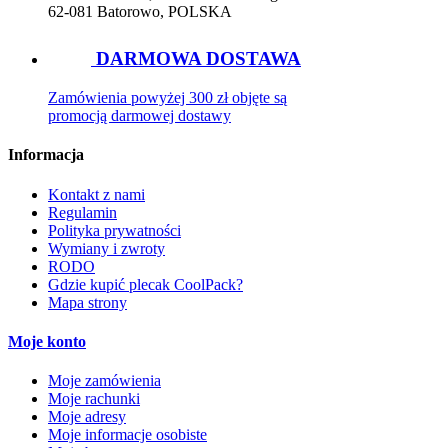
62-081 Batorowo, POLSKA
DARMOWA DOSTAWA
Zamówienia powyżej 300 zł objęte są
promocją darmowej dostawy
Informacja
Kontakt z nami
Regulamin
Polityka prywatności
Wymiany i zwroty
RODO
Gdzie kupić plecak CoolPack?
Mapa strony
Moje konto
Moje zamówienia
Moje rachunki
Moje adresy
Moje informacje osobiste