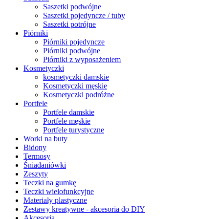
Saszetki podwójne
Saszetki pojedyncze / tuby
Saszetki potrójne
Piórniki
Piórniki pojedyncze
Piórniki podwójne
Piórniki z wyposażeniem
Kosmetyczki
kosmetyczki damskie
Kosmetyczki męskie
Kosmetyczki podróżne
Portfele
Portfele damskie
Portfele męskie
Portfele turystyczne
Worki na buty
Bidony
Termosy
Śniadaniówki
Zeszyty
Teczki na gumkę
Teczki wielofunkcyjne
Materiały plastyczne
Zestawy kreatywne - akcesoria do DIY
Akcesoria