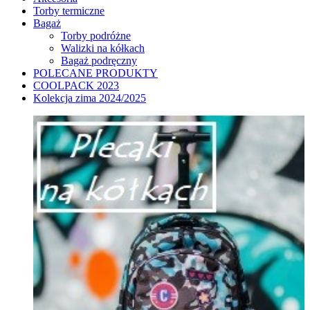
Torby termiczne
Bagaż
Torby podróżne
Walizki na kółkach
Bagaż podręczny
POLECANE PRODUKTY
COOLPACK 2023
Kolekcja zima 2024/2025