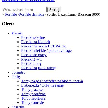
Szukaj
>
Portfele
>
Portfele damskie
>
Portfel Hazel Lunar Blossom (800)
Oferta
Plecaki
Plecaki szkolne
Plecaki na kółkach
Plecaki świecące LEDPACK
Plecaki miejskie / plecaki vintage
Plecaki do pracy
Plecaki 2 w 1
Plecaki r-bag
Plecaki na jedno ramię
Tornistry
Torby
Torby na pas / saszetka na biodra / nerka
Listonoszki / torby na ramię
Torby plażowe
Torby podróżne
Torby sportowe
Torby damskie
Saszetki