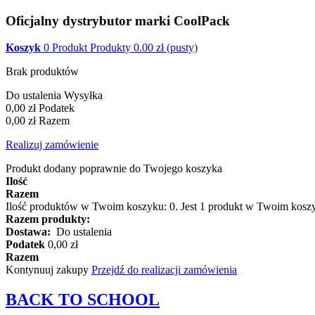
Oficjalny dystrybutor marki CoolPack
Koszyk
0
Produkt
Produkty
0.00
zł
(pusty)
Brak produktów
Do ustalenia
Wysyłka
0,00 zł
Podatek
0,00 zł
Razem
Realizuj zamówienie
Produkt dodany poprawnie do Twojego koszyka
Ilość
Razem
Ilość produktów w Twoim koszyku:
0
.
Jest 1 produkt w Twoim kosz
Razem produkty:
Dostawa:
Do ustalenia
Podatek
0,00 zł
Razem
Kontynuuj zakupy
Przejdź do realizacji zamówienia
BACK TO
SCHOOL