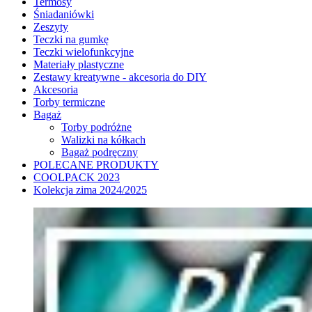
Termosy
Śniadaniówki
Zeszyty
Teczki na gumkę
Teczki wielofunkcyjne
Materiały plastyczne
Zestawy kreatywne - akcesoria do DIY
Akcesoria
Torby termiczne
Bagaż
Torby podróżne
Walizki na kółkach
Bagaż podręczny
POLECANE PRODUKTY
COOLPACK 2023
Kolekcja zima 2024/2025