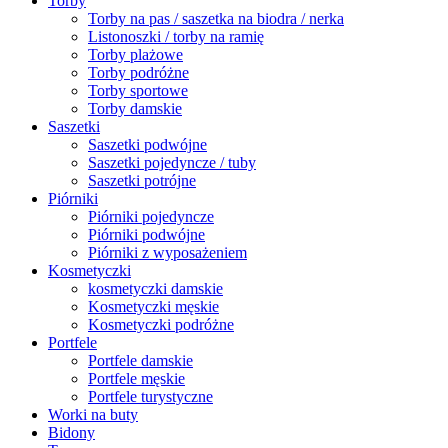
Torby
Torby na pas / saszetka na biodra / nerka
Listonoszki / torby na ramię
Torby plażowe
Torby podróżne
Torby sportowe
Torby damskie
Saszetki
Saszetki podwójne
Saszetki pojedyncze / tuby
Saszetki potrójne
Piórniki
Piórniki pojedyncze
Piórniki podwójne
Piórniki z wyposażeniem
Kosmetyczki
kosmetyczki damskie
Kosmetyczki męskie
Kosmetyczki podróżne
Portfele
Portfele damskie
Portfele męskie
Portfele turystyczne
Worki na buty
Bidony