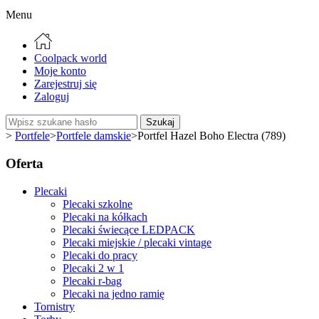
Menu
Coolpack world
Moje konto
Zarejestruj się
Zaloguj
Szukaj
>
Portfele
>
Portfele damskie
>
Portfel Hazel Boho Electra (789)
Oferta
Plecaki
Plecaki szkolne
Plecaki na kółkach
Plecaki świecące LEDPACK
Plecaki miejskie / plecaki vintage
Plecaki do pracy
Plecaki 2 w 1
Plecaki r-bag
Plecaki na jedno ramię
Tornistry