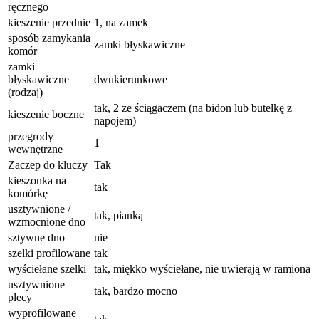
ręcznego
kieszenie przednie
1, na zamek
sposób zamykania
zamki błyskawiczne
komór
zamki
błyskawiczne
dwukierunkowe
(rodzaj)
tak, 2 ze ściągaczem (na bidon lub butelkę z
kieszenie boczne
napojem)
przegrody
1
wewnętrzne
Zaczep do kluczy
Tak
kieszonka na
tak
komórkę
usztywnione /
tak, pianką
wzmocnione dno
sztywne dno
nie
szelki profilowane
tak
wyściełane szelki
tak, miękko wyściełane, nie uwierają w ramiona
usztywnione
tak, bardzo mocno
plecy
wyprofilowane