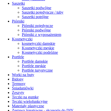
Saszetki
Saszetki podwójne
Saszetki pojedyncze / tuby
Saszetki potrójne
Piórniki
Piórniki pojedyncze
Piórniki podwójne
Piórniki z wyposażeniem
Kosmetyczki
kosmetyczki damskie
Kosmetyczki męskie
Kosmetyczki podróżne
Portfele
Portfele damskie
Portfele męskie
Portfele turystyczne
Worki na buty
Bidony
Termosy
Śniadaniówki
Zeszyty
Teczki na gumkę
Teczki wielofunkcyjne
Materiały plastyczne
Zestawy kreatywne - akcesoria do DIY