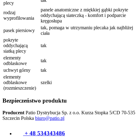
tak
plecy
panele anatomiczne z miękkiej gąbki pokryte
rodzaj
oddychającą siateczką - komfort i podparcie
wyprofilowania
kręgosłupa
tak, pomaga w utrzymaniu plecaka jak najbliżej
pasek piersiowy
ciała
pokryte
oddychającą
tak
siatką plecy
elementy
tak
odblaskowe
uchwyt górny
tak
elementy
odblaskowe
szelki
(rozmieszczenie)
Bezpieczeństwo produktu
Producent
Patio Dystrybucja Sp. z o.o.
Kurza Stopka 5/CD
70-535
Szczecin
Polska
biuro@patio.pl
+ 48 534343486