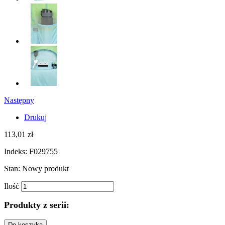
Następny
Drukuj
113,01 zł
Indeks:
F029755
Stan:
Nowy produkt
Ilość
Produkty z serii:
Do koszyka