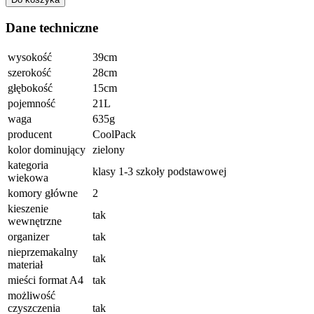
Dane techniczne
wysokość
39cm
szerokość
28cm
głębokość
15cm
pojemność
21L
waga
635g
producent
CoolPack
kolor dominujący
zielony
kategoria
klasy 1-3 szkoły podstawowej
wiekowa
komory główne
2
kieszenie
tak
wewnętrzne
organizer
tak
nieprzemakalny
tak
materiał
mieści format A4
tak
możliwość
czyszczenia
tak