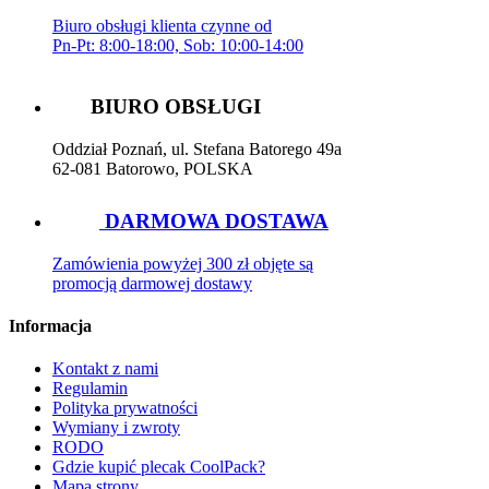
Biuro obsługi klienta czynne od
Pn-Pt: 8:00-18:00, Sob: 10:00-14:00
BIURO OBSŁUGI
Oddział Poznań, ul. Stefana Batorego 49a
62-081 Batorowo, POLSKA
DARMOWA DOSTAWA
Zamówienia powyżej 300 zł objęte są
promocją darmowej dostawy
Informacja
Kontakt z nami
Regulamin
Polityka prywatności
Wymiany i zwroty
RODO
Gdzie kupić plecak CoolPack?
Mapa strony