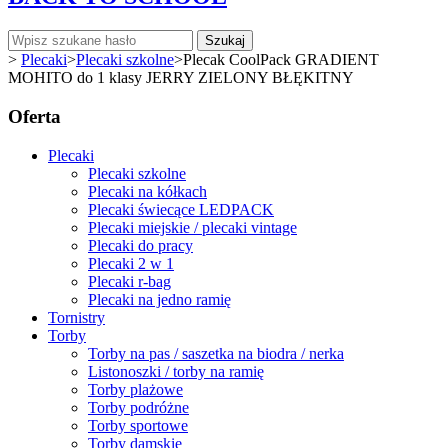
Szukaj
>
Plecaki
>
Plecaki szkolne
>
Plecak CoolPack GRADIENT
MOHITO do 1 klasy JERRY ZIELONY BŁĘKITNY
Oferta
Plecaki
Plecaki szkolne
Plecaki na kółkach
Plecaki świecące LEDPACK
Plecaki miejskie / plecaki vintage
Plecaki do pracy
Plecaki 2 w 1
Plecaki r-bag
Plecaki na jedno ramię
Tornistry
Torby
Torby na pas / saszetka na biodra / nerka
Listonoszki / torby na ramię
Torby plażowe
Torby podróżne
Torby sportowe
Torby damskie