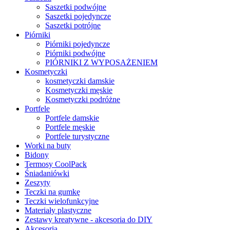
Saszetki podwójne
Saszetki pojedyncze
Saszetki potrójne
Piórniki
Piórniki pojedyncze
Piórniki podwójne
PIÓRNIKI Z WYPOSAŻENIEM
Kosmetyczki
kosmetyczki damskie
Kosmetyczki męskie
Kosmetyczki podróżne
Portfele
Portfele damskie
Portfele męskie
Portfele turystyczne
Worki na buty
Bidony
Termosy CoolPack
Śniadaniówki
Zeszyty
Teczki na gumkę
Teczki wielofunkcyjne
Materiały plastyczne
Zestawy kreatywne - akcesoria do DIY
Akcesoria