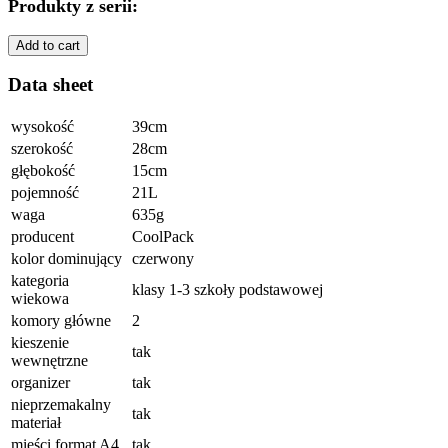
Produkty z serii:
Add to cart
Data sheet
wysokość
39cm
szerokość
28cm
głębokość
15cm
pojemność
21L
waga
635g
producent
CoolPack
kolor dominujący
czerwony
kategoria
klasy 1-3 szkoły podstawowej
wiekowa
komory główne
2
kieszenie
tak
wewnętrzne
organizer
tak
nieprzemakalny
tak
materiał
mieści format A4
tak