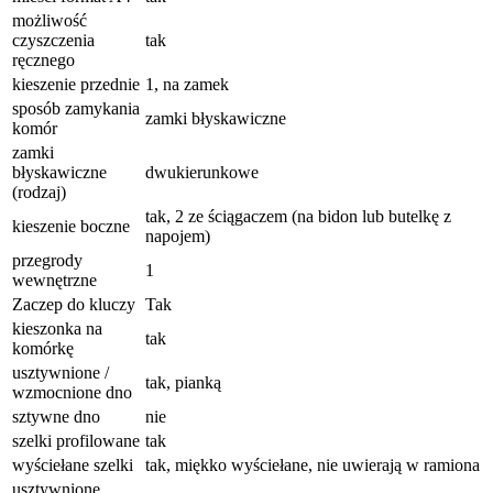
możliwość
czyszczenia
tak
ręcznego
kieszenie przednie
1, na zamek
sposób zamykania
zamki błyskawiczne
komór
zamki
błyskawiczne
dwukierunkowe
(rodzaj)
tak, 2 ze ściągaczem (na bidon lub butelkę z
kieszenie boczne
napojem)
przegrody
1
wewnętrzne
Zaczep do kluczy
Tak
kieszonka na
tak
komórkę
usztywnione /
tak, pianką
wzmocnione dno
sztywne dno
nie
szelki profilowane
tak
wyściełane szelki
tak, miękko wyściełane, nie uwierają w ramiona
usztywnione