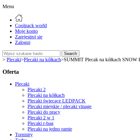
Menu
Coolpack world
Moje konto
Zarejestruj się
Zaloguj
Search
>
Plecaki
>
Plecaki na kółkach
>
SUMMIT Plecak na kółkach SNOW P
Oferta
Plecaki
Plecaki 2
Plecaki na kółkach
Plecaki świecące LEDPACK
Plecaki miejskie / plecaki vinage
Plecaki do pracy
Plecaki 2 w 1
Plecaki r-bag
Plecaki na jedno ramię
Tornistry