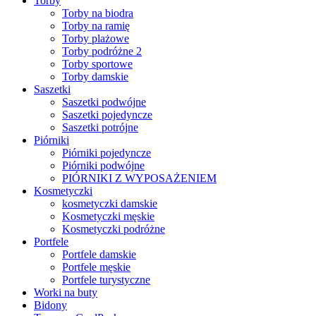
Torby
Torby na biodra
Torby na ramię
Torby plażowe
Torby podróżne 2
Torby sportowe
Torby damskie
Saszetki
Saszetki podwójne
Saszetki pojedyncze
Saszetki potrójne
Piórniki
Piórniki pojedyncze
Piórniki podwójne
PIÓRNIKI Z WYPOSAŻENIEM
Kosmetyczki
kosmetyczki damskie
Kosmetyczki męskie
Kosmetyczki podróżne
Portfele
Portfele damskie
Portfele męskie
Portfele turystyczne
Worki na buty
Bidony