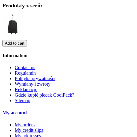
Produkty z serii:
Add to cart
Information
Contact us
Regulamin
Polityka prywatności
Wymiany i zwroty
Reklamacje
Gdzie kupić plecak CoolPack?
Sitemap
My account
My orders
My credit slips
My addresses