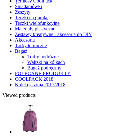
Termosy CoolPack
Śniadaniówki
Zeszyty
Teczki na gumkę
Teczki wielofunkcyjne
Materiały plastyczne
Zestawy kreatywne - akcesoria do DIY
Akcesoria
Torby termiczne
Bagaż
Torby podróżne
Walizki na kółkach
Bagaż podręczny
POLECANE PRODUKTY
COOLPACK 2018
Kolekcja zima 2017/2018
Viewed products