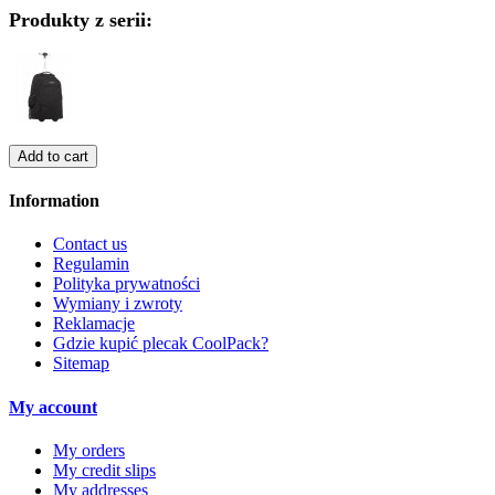
Produkty z serii:
Add to cart
Information
Contact us
Regulamin
Polityka prywatności
Wymiany i zwroty
Reklamacje
Gdzie kupić plecak CoolPack?
Sitemap
My account
My orders
My credit slips
My addresses