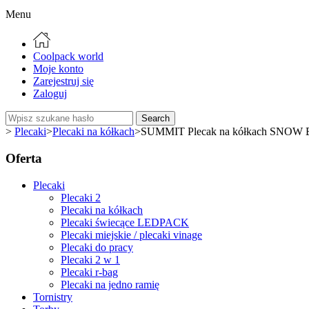
Menu
Coolpack world
Moje konto
Zarejestruj się
Zaloguj
Search
>
Plecaki
>
Plecaki na kółkach
>
SUMMIT Plecak na kółkach SNOW B
Oferta
Plecaki
Plecaki 2
Plecaki na kółkach
Plecaki świecące LEDPACK
Plecaki miejskie / plecaki vinage
Plecaki do pracy
Plecaki 2 w 1
Plecaki r-bag
Plecaki na jedno ramię
Tornistry