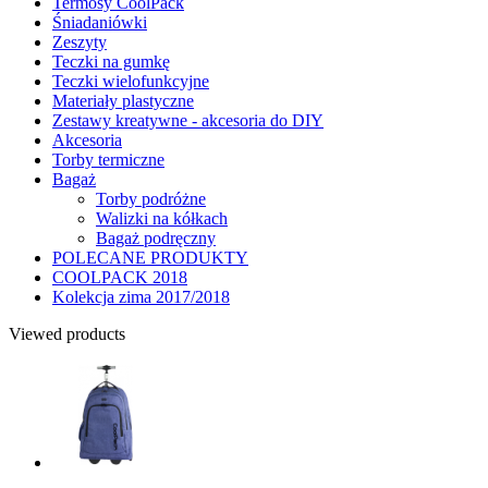
Termosy CoolPack
Śniadaniówki
Zeszyty
Teczki na gumkę
Teczki wielofunkcyjne
Materiały plastyczne
Zestawy kreatywne - akcesoria do DIY
Akcesoria
Torby termiczne
Bagaż
Torby podróżne
Walizki na kółkach
Bagaż podręczny
POLECANE PRODUKTY
COOLPACK 2018
Kolekcja zima 2017/2018
Viewed products