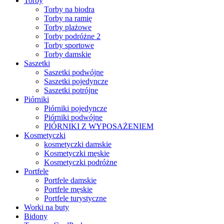
Torby
Torby na biodra
Torby na ramię
Torby plażowe
Torby podróżne 2
Torby sportowe
Torby damskie
Saszetki
Saszetki podwójne
Saszetki pojedyncze
Saszetki potrójne
Piórniki
Piórniki pojedyncze
Piórniki podwójne
PIÓRNIKI Z WYPOSAŻENIEM
Kosmetyczki
kosmetyczki damskie
Kosmetyczki męskie
Kosmetyczki podróżne
Portfele
Portfele damskie
Portfele męskie
Portfele turystyczne
Worki na buty
Bidony