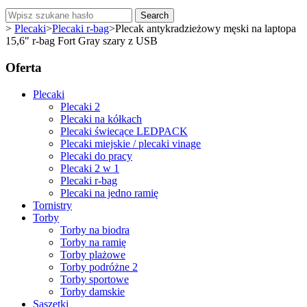
Search
>
Plecaki
>
Plecaki r-bag
>
Plecak antykradzieżowy męski na laptopa
15,6" r-bag Fort Gray szary z USB
Oferta
Plecaki
Plecaki 2
Plecaki na kółkach
Plecaki świecące LEDPACK
Plecaki miejskie / plecaki vinage
Plecaki do pracy
Plecaki 2 w 1
Plecaki r-bag
Plecaki na jedno ramię
Tornistry
Torby
Torby na biodra
Torby na ramię
Torby plażowe
Torby podróżne 2
Torby sportowe
Torby damskie
Saszetki