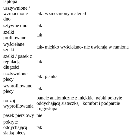
laptopa
usztywnione /
wzmocnione
tak- wzmocniony materiał
dno
sztywne dno
tak
szelki
tak
profilowane
wyściełane
tak- miękko wyściełane- nie uwierają w ramiona
szelki
szelki / pasek z
regulacją
tak
długości
usztywnione
tak- pianką
plecy
wyprofilowane
tak
plecy
panele anatomiczne z miękkiej gąbki pokryte
rodzaj
oddychającą siateczką - komfort i podparcie
wyprofilowania
kręgosłupa
pasek piersiowy
nie
pokryte
oddychającą
tak
siatką plecy