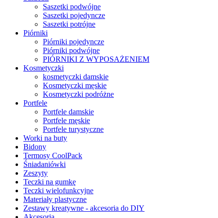
Saszetki podwójne
Saszetki pojedyncze
Saszetki potrójne
Piórniki
Piórniki pojedyncze
Piórniki podwójne
PIÓRNIKI Z WYPOSAŻENIEM
Kosmetyczki
kosmetyczki damskie
Kosmetyczki męskie
Kosmetyczki podróżne
Portfele
Portfele damskie
Portfele męskie
Portfele turystyczne
Worki na buty
Bidony
Termosy CoolPack
Śniadaniówki
Zeszyty
Teczki na gumkę
Teczki wielofunkcyjne
Materiały plastyczne
Zestawy kreatywne - akcesoria do DIY
Akcesoria