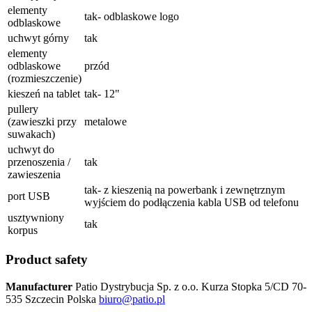
elementy
tak- odblaskowe logo
odblaskowe
uchwyt górny
tak
elementy
odblaskowe
przód
(rozmieszczenie)
kieszeń na tablet
tak- 12"
pullery
(zawieszki przy
metalowe
suwakach)
uchwyt do
przenoszenia /
tak
zawieszenia
tak- z kieszenią na powerbank i zewnętrznym
port USB
wyjściem do podłączenia kabla USB od telefonu
usztywniony
tak
korpus
Product safety
Manufacturer
Patio Dystrybucja Sp. z o.o.
Kurza Stopka 5/CD
70-
535 Szczecin
Polska
biuro@patio.pl