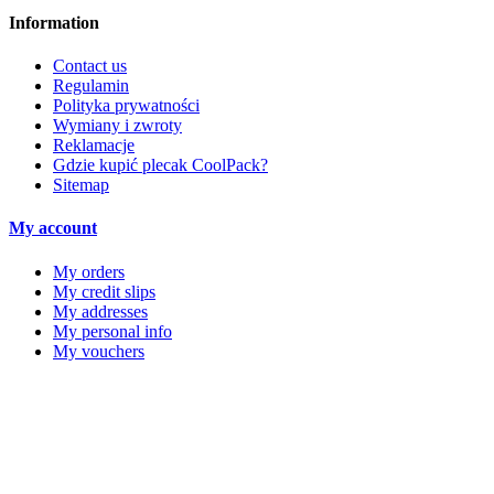
Information
Contact us
Regulamin
Polityka prywatności
Wymiany i zwroty
Reklamacje
Gdzie kupić plecak CoolPack?
Sitemap
My account
My orders
My credit slips
My addresses
My personal info
My vouchers