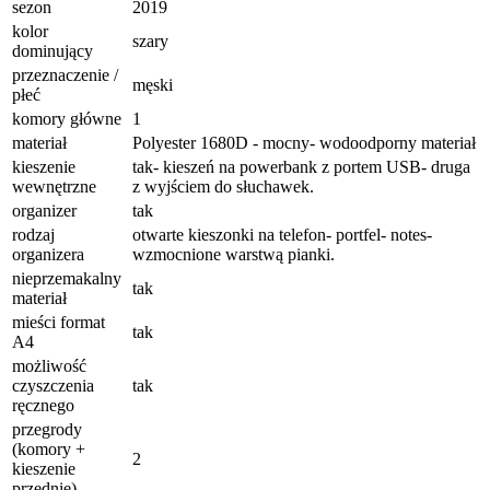
sezon
2019
kolor
szary
dominujący
przeznaczenie /
męski
płeć
komory główne
1
materiał
Polyester 1680D - mocny- wodoodporny materiał
kieszenie
tak- kieszeń na powerbank z portem USB- druga
wewnętrzne
z wyjściem do słuchawek.
organizer
tak
rodzaj
otwarte kieszonki na telefon- portfel- notes-
organizera
wzmocnione warstwą pianki.
nieprzemakalny
tak
materiał
mieści format
tak
A4
możliwość
czyszczenia
tak
ręcznego
przegrody
(komory +
2
kieszenie
przednie)