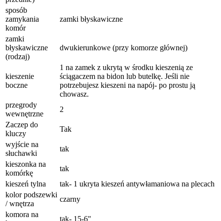
sposób
zamykania
zamki błyskawiczne
komór
zamki
błyskawiczne
dwukierunkowe (przy komorze głównej)
(rodzaj)
1 na zamek z ukrytą w środku kieszenią ze
kieszenie
ściągaczem na bidon lub butelkę. Jeśli nie
boczne
potrzebujesz kieszeni na napój- po prostu ją
chowasz.
przegrody
2
wewnętrzne
Zaczep do
Tak
kluczy
wyjście na
tak
słuchawki
kieszonka na
tak
komórkę
kieszeń tylna
tak- 1 ukryta kieszeń antywłamaniowa na plecach
kolor podszewki
czarny
/ wnętrza
komora na
tak- 15-6"