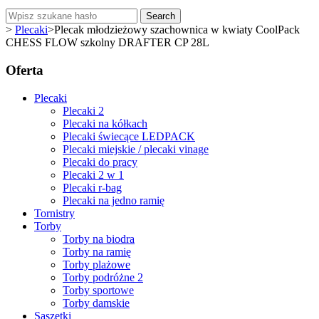
Search
>
Plecaki
>
Plecak młodzieżowy szachownica w kwiaty CoolPack
CHESS FLOW szkolny DRAFTER CP 28L
Oferta
Plecaki
Plecaki 2
Plecaki na kółkach
Plecaki świecące LEDPACK
Plecaki miejskie / plecaki vinage
Plecaki do pracy
Plecaki 2 w 1
Plecaki r-bag
Plecaki na jedno ramię
Tornistry
Torby
Torby na biodra
Torby na ramię
Torby plażowe
Torby podróżne 2
Torby sportowe
Torby damskie
Saszetki