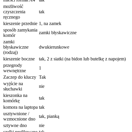
możliwość
czyszczenia
tak
ręcznego
kieszenie przednie
1, na zamek
sposób zamykania
zamki błyskawiczne
komór
zamki
błyskawiczne
dwukierunkowe
(rodzaj)
kieszenie boczne
tak, 2 z siatki (na bidon lub butelkę z napojem)
przegrody
1
wewnętrzne
Zaczep do kluczy
Tak
wyjście na
nie
słuchawki
kieszonka na
tak
komórkę
komora na laptopa
tak
usztywnione /
tak, pianką
wzmocnione dno
sztywne dno
nie
szelki profilowane
tak