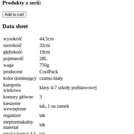
Produkty z serii:
Add to cart
Data sheet
wysokość
44,5cm
szerokość
32cm
głębokość
19cm
pojemność
28L
waga
750g
producent
CoolPack
kolor dominujący
czarno-biały
kategoria
klasy 4-7 szkoły podstawowej
wiekowa
komory główne
3
kieszenie
tak, 1 na zamek
wewnętrzne
organizer
tak
nieprzemakalny
tak
materiał
mieści format A4
tak