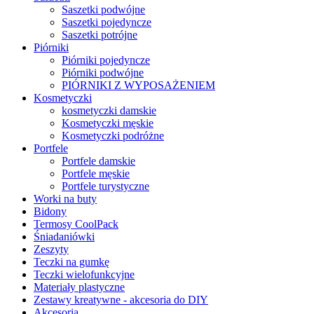
Saszetki podwójne
Saszetki pojedyncze
Saszetki potrójne
Piórniki
Piórniki pojedyncze
Piórniki podwójne
PIÓRNIKI Z WYPOSAŻENIEM
Kosmetyczki
kosmetyczki damskie
Kosmetyczki męskie
Kosmetyczki podróżne
Portfele
Portfele damskie
Portfele męskie
Portfele turystyczne
Worki na buty
Bidony
Termosy CoolPack
Śniadaniówki
Zeszyty
Teczki na gumkę
Teczki wielofunkcyjne
Materiały plastyczne
Zestawy kreatywne - akcesoria do DIY
Akcesoria