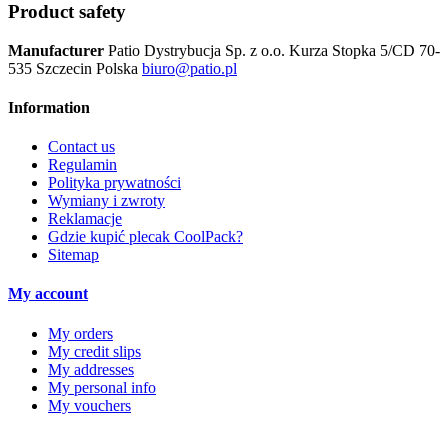
Product safety
Manufacturer
Patio Dystrybucja Sp. z o.o.
Kurza Stopka 5/CD
70-
535 Szczecin
Polska
biuro@patio.pl
Information
Contact us
Regulamin
Polityka prywatności
Wymiany i zwroty
Reklamacje
Gdzie kupić plecak CoolPack?
Sitemap
My account
My orders
My credit slips
My addresses
My personal info
My vouchers