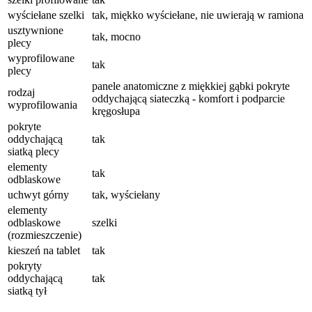
wyściełane szelki
tak, miękko wyściełane, nie uwierają w ramiona
usztywnione
tak, mocno
plecy
wyprofilowane
tak
plecy
panele anatomiczne z miękkiej gąbki pokryte
rodzaj
oddychającą siateczką - komfort i podparcie
wyprofilowania
kręgosłupa
pokryte
oddychającą
tak
siatką plecy
elementy
tak
odblaskowe
uchwyt górny
tak, wyściełany
elementy
odblaskowe
szelki
(rozmieszczenie)
kieszeń na tablet
tak
pokryty
oddychającą
tak
siatką tył