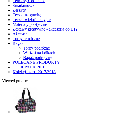
Termosy CoolPack
Śniadaniówki
Zeszyty
Teczki na gumkę
Teczki wielofunkcyjne
Materiały plastyczne
Zestawy kreatywne - akcesoria do DIY
Akcesoria
Torby termiczne
Bagaż
Torby podróżne
Walizki na kółkach
Bagaż podręczny
POLECANE PRODUKTY
COOLPACK 2018
Kolekcja zima 2017/2018
Viewed products