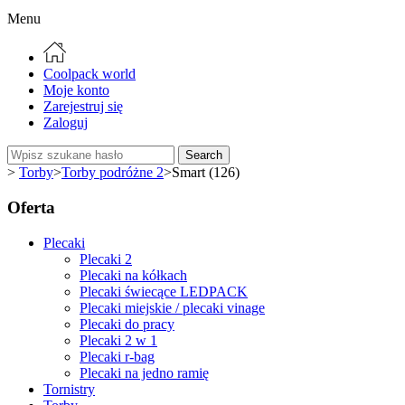
Menu
Coolpack world
Moje konto
Zarejestruj się
Zaloguj
Search
>
Torby
>
Torby podróżne 2
>
Smart (126)
Oferta
Plecaki
Plecaki 2
Plecaki na kółkach
Plecaki świecące LEDPACK
Plecaki miejskie / plecaki vinage
Plecaki do pracy
Plecaki 2 w 1
Plecaki r-bag
Plecaki na jedno ramię
Tornistry