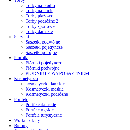
Torby
Torby na biodra
Torby na ramię
Torby plażowe
Torby podróżne 2
Torby sportowe
Torby damskie
Saszetki
Saszetki podwójne
Saszetki pojedyncze
Saszetki potrójne
Piórniki
Piórniki pojedyncze
Piórniki podwójne
PIÓRNIKI Z WYPOSAŻENIEM
Kosmetyczki
kosmetyczki damskie
Kosmetyczki męskie
Kosmetyczki podróżne
Portfele
Portfele damskie
Portfele męskie
Portfele turystyczne
Worki na buty
Bidony