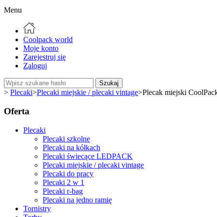
Menu
Coolpack world
Moje konto
Zarejestruj się
Zaloguj
Szukaj
>
Plecaki
>
Plecaki miejskie / plecaki vintage
>
Plecak miejski Cool
Oferta
Plecaki
Plecaki szkolne
Plecaki na kółkach
Plecaki świecące LEDPACK
Plecaki miejskie / plecaki vintage
Plecaki do pracy
Plecaki 2 w 1
Plecaki r-bag
Plecaki na jedno ramię
Tornistry