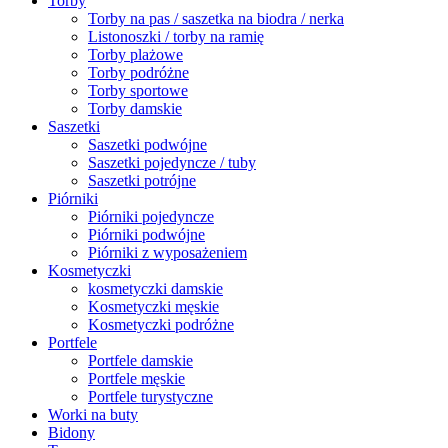
Torby
Torby na pas / saszetka na biodra / nerka
Listonoszki / torby na ramię
Torby plażowe
Torby podróżne
Torby sportowe
Torby damskie
Saszetki
Saszetki podwójne
Saszetki pojedyncze / tuby
Saszetki potrójne
Piórniki
Piórniki pojedyncze
Piórniki podwójne
Piórniki z wyposażeniem
Kosmetyczki
kosmetyczki damskie
Kosmetyczki męskie
Kosmetyczki podróżne
Portfele
Portfele damskie
Portfele męskie
Portfele turystyczne
Worki na buty
Bidony