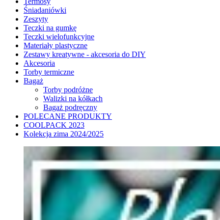
Termosy
Śniadaniówki
Zeszyty
Teczki na gumkę
Teczki wielofunkcyjne
Materiały plastyczne
Zestawy kreatywne - akcesoria do DIY
Akcesoria
Torby termiczne
Bagaż
Torby podróżne
Walizki na kółkach
Bagaż podręczny
POLECANE PRODUKTY
COOLPACK 2023
Kolekcja zima 2024/2025