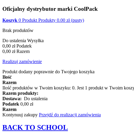
Oficjalny dystrybutor marki CoolPack
Koszyk
0
Produkt
Produkty
0.00
zł
(pusty)
Brak produktów
Do ustalenia
Wysyłka
0,00 zł
Podatek
0,00 zł
Razem
Realizuj zamówienie
Produkt dodany poprawnie do Twojego koszyka
Ilość
Razem
Ilość produktów w Twoim koszyku:
0
.
Jest 1 produkt w Twoim kosz
Razem produkty:
Dostawa:
Do ustalenia
Podatek
0,00 zł
Razem
Kontynuuj zakupy
Przejdź do realizacji zamówienia
BACK TO
SCHOOL