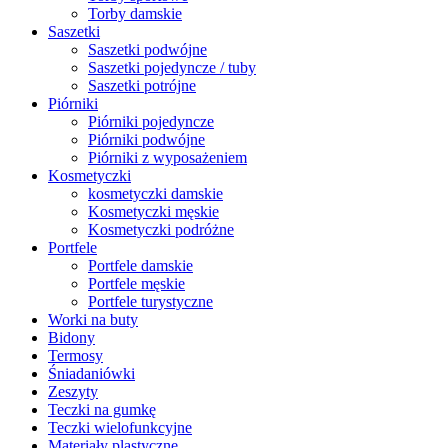
Torby damskie
Saszetki
Saszetki podwójne
Saszetki pojedyncze / tuby
Saszetki potrójne
Piórniki
Piórniki pojedyncze
Piórniki podwójne
Piórniki z wyposażeniem
Kosmetyczki
kosmetyczki damskie
Kosmetyczki męskie
Kosmetyczki podróżne
Portfele
Portfele damskie
Portfele męskie
Portfele turystyczne
Worki na buty
Bidony
Termosy
Śniadaniówki
Zeszyty
Teczki na gumkę
Teczki wielofunkcyjne
Materiały plastyczne