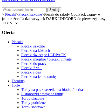
Szukaj
>
Plecaki
>
Plecaki szkolne
>
Plecak do szkoły CoolPack czarny w
jednorożce dla dziewczynek DARK UNICORN do pierwszej klasy
JOY S 15"
Oferta
Plecaki
Plecaki szkolne
Plecaki na kółkach
Plecaki świecące LEDPACK
Plecaki miejskie / plecaki vintage
Plecaki do pracy
Plecaki 2 w 1
Plecaki r-bag
Plecaki na jedno ramię
Tornistry
Torby
Torby na pas / saszetka na biodra / nerka
Listonoszki / torby na ramię
Torby plażowe
Torby podróżne
Torby sportowe