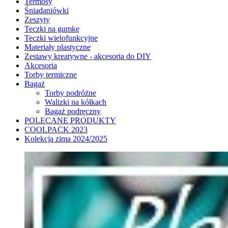
Termosy
Śniadaniówki
Zeszyty
Teczki na gumkę
Teczki wielofunkcyjne
Materiały plastyczne
Zestawy kreatywne - akcesoria do DIY
Akcesoria
Torby termiczne
Bagaż
Torby podróżne
Walizki na kółkach
Bagaż podręczny
POLECANE PRODUKTY
COOLPACK 2023
Kolekcja zima 2024/2025