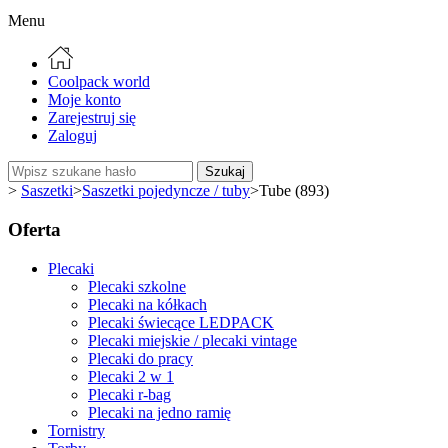
Menu
Coolpack world
Moje konto
Zarejestruj się
Zaloguj
Szukaj
>
Saszetki
>
Saszetki pojedyncze / tuby
>
Tube (893)
Oferta
Plecaki
Plecaki szkolne
Plecaki na kółkach
Plecaki świecące LEDPACK
Plecaki miejskie / plecaki vintage
Plecaki do pracy
Plecaki 2 w 1
Plecaki r-bag
Plecaki na jedno ramię
Tornistry