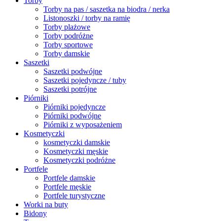
Torby
Torby na pas / saszetka na biodra / nerka
Listonoszki / torby na ramię
Torby plażowe
Torby podróżne
Torby sportowe
Torby damskie
Saszetki
Saszetki podwójne
Saszetki pojedyncze / tuby
Saszetki potrójne
Piórniki
Piórniki pojedyncze
Piórniki podwójne
Piórniki z wyposażeniem
Kosmetyczki
kosmetyczki damskie
Kosmetyczki męskie
Kosmetyczki podróżne
Portfele
Portfele damskie
Portfele męskie
Portfele turystyczne
Worki na buty
Bidony