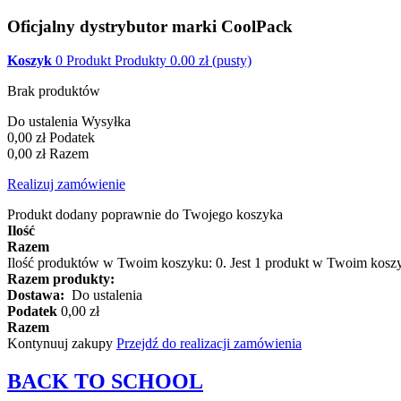
Oficjalny dystrybutor marki CoolPack
Koszyk
0
Produkt
Produkty
0.00
zł
(pusty)
Brak produktów
Do ustalenia
Wysyłka
0,00 zł
Podatek
0,00 zł
Razem
Realizuj zamówienie
Produkt dodany poprawnie do Twojego koszyka
Ilość
Razem
Ilość produktów w Twoim koszyku:
0
.
Jest 1 produkt w Twoim kosz
Razem produkty:
Dostawa:
Do ustalenia
Podatek
0,00 zł
Razem
Kontynuuj zakupy
Przejdź do realizacji zamówienia
BACK TO
SCHOOL