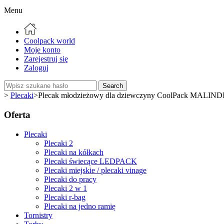
Menu
Coolpack world
Moje konto
Zarejestruj się
Zaloguj
Search
>
Plecaki
>
Plecak młodzieżowy dla dziewczyny CoolPack MALIN
Oferta
Plecaki
Plecaki 2
Plecaki na kółkach
Plecaki świecące LEDPACK
Plecaki miejskie / plecaki vinage
Plecaki do pracy
Plecaki 2 w 1
Plecaki r-bag
Plecaki na jedno ramię
Tornistry