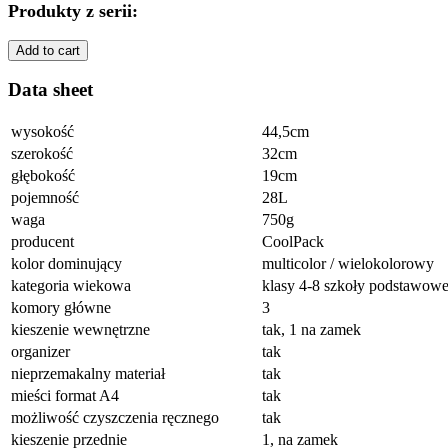
Produkty z serii:
Add to cart
Data sheet
wysokość
44,5cm
szerokość
32cm
głębokość
19cm
pojemność
28L
waga
750g
producent
CoolPack
kolor dominujący
multicolor / wielokolorowy
kategoria wiekowa
klasy 4-8 szkoły podstawowe
komory główne
3
kieszenie wewnętrzne
tak, 1 na zamek
organizer
tak
nieprzemakalny materiał
tak
mieści format A4
tak
możliwość czyszczenia ręcznego
tak
kieszenie przednie
1, na zamek