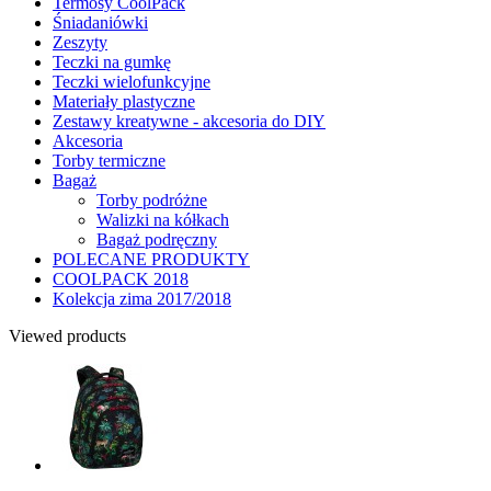
Termosy CoolPack
Śniadaniówki
Zeszyty
Teczki na gumkę
Teczki wielofunkcyjne
Materiały plastyczne
Zestawy kreatywne - akcesoria do DIY
Akcesoria
Torby termiczne
Bagaż
Torby podróżne
Walizki na kółkach
Bagaż podręczny
POLECANE PRODUKTY
COOLPACK 2018
Kolekcja zima 2017/2018
Viewed products