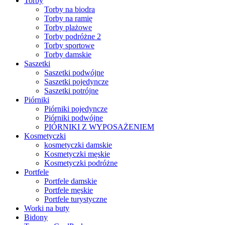
Torby
Torby na biodra
Torby na ramię
Torby plażowe
Torby podróżne 2
Torby sportowe
Torby damskie
Saszetki
Saszetki podwójne
Saszetki pojedyncze
Saszetki potrójne
Piórniki
Piórniki pojedyncze
Piórniki podwójne
PIÓRNIKI Z WYPOSAŻENIEM
Kosmetyczki
kosmetyczki damskie
Kosmetyczki męskie
Kosmetyczki podróżne
Portfele
Portfele damskie
Portfele męskie
Portfele turystyczne
Worki na buty
Bidony