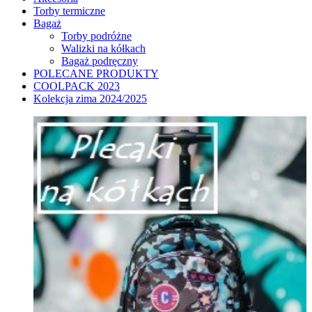
Torby termiczne
Bagaż
Torby podróżne
Walizki na kółkach
Bagaż podręczny
POLECANE PRODUKTY
COOLPACK 2023
Kolekcja zima 2024/2025