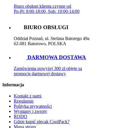
Biuro obsługi klienta czynne od
Pn-Pt: 8:00-18:00, Sob: 10:00-14:00
BIURO OBSŁUGI
Oddział Poznań, ul. Stefana Batorego 49a
62-081 Batorowo, POLSKA
DARMOWA DOSTAWA
Zamówienia powyżej 300 zł objęte są
promocją darmowej dostawy
Informacja
Kontakt z nami
Regulamin
Polityka prywatności
Wymiany i zwroty
RODO
Gdzie kupić plecak CoolPack?
Mapa strony