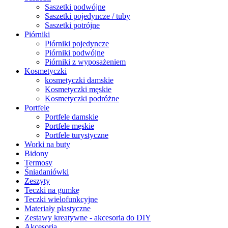
Saszetki podwójne
Saszetki pojedyncze / tuby
Saszetki potrójne
Piórniki
Piórniki pojedyncze
Piórniki podwójne
Piórniki z wyposażeniem
Kosmetyczki
kosmetyczki damskie
Kosmetyczki męskie
Kosmetyczki podróżne
Portfele
Portfele damskie
Portfele męskie
Portfele turystyczne
Worki na buty
Bidony
Termosy
Śniadaniówki
Zeszyty
Teczki na gumkę
Teczki wielofunkcyjne
Materiały plastyczne
Zestawy kreatywne - akcesoria do DIY
Akcesoria