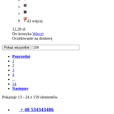
+ 43 więcej
12,20 zł
Do koszyka
Więcej
Oczekiwanie na dostawę
Pokaż wszystkie
Poprzedni
1
2
3
4
...
14
Następny
Pokazuje 13 - 24 z 159 elementów
+ 48 534343486