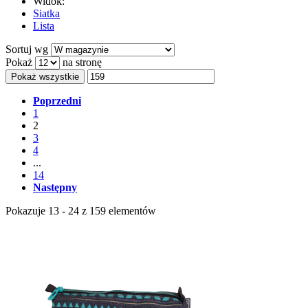
Widok:
Siatka
Lista
Sortuj wg
Pokaż
na stronę
Pokaż wszystkie
Poprzedni
1
2
3
4
...
14
Następny
Pokazuje 13 - 24 z 159 elementów