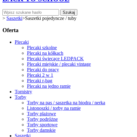
Szukaj
>
Saszetki
>
Saszetki pojedyncze / tuby
Oferta
Plecaki
Plecaki szkolne
Plecaki na kółkach
Plecaki świecące LEDPACK
Plecaki miejskie / plecaki vintage
Plecaki do pracy
Plecaki 2 w 1
Plecaki r-bag
Plecaki na jedno ramię
Tornistry
Torby
Torby na pas / saszetka na biodra / nerka
Listonoszki / torby na ramię
Torby plażowe
Torby podróżne
Torby sportowe
Torby damskie
Saszetki