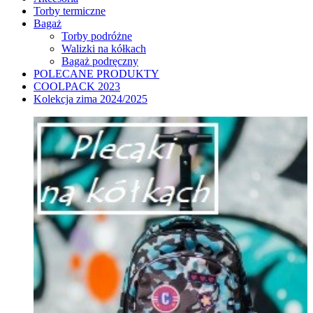
Torby termiczne
Bagaż
Torby podróżne
Walizki na kółkach
Bagaż podręczny
POLECANE PRODUKTY
COOLPACK 2023
Kolekcja zima 2024/2025