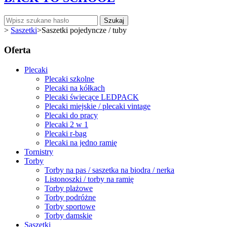
Szukaj
>
Saszetki
>
Saszetki pojedyncze / tuby
Oferta
Plecaki
Plecaki szkolne
Plecaki na kółkach
Plecaki świecące LEDPACK
Plecaki miejskie / plecaki vintage
Plecaki do pracy
Plecaki 2 w 1
Plecaki r-bag
Plecaki na jedno ramię
Tornistry
Torby
Torby na pas / saszetka na biodra / nerka
Listonoszki / torby na ramię
Torby plażowe
Torby podróżne
Torby sportowe
Torby damskie
Saszetki