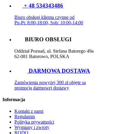
+ 48 534343486
Biuro obsługi klienta czynne od
Pn-Pt: 8:00-18:00, Sob: 10:00-14:00
BIURO OBSŁUGI
Oddział Poznań, ul. Stefana Batorego 49a
62-081 Batorowo, POLSKA
DARMOWA DOSTAWA
Zamówienia powyżej 300 zł objęte są
promocją darmowej dostawy
Informacja
Kontakt z nami
Regulamin
Polityka prywatności
Wymiany i zwroty
RODO