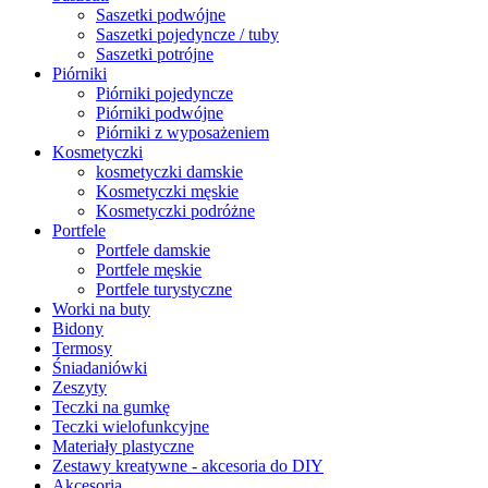
Saszetki podwójne
Saszetki pojedyncze / tuby
Saszetki potrójne
Piórniki
Piórniki pojedyncze
Piórniki podwójne
Piórniki z wyposażeniem
Kosmetyczki
kosmetyczki damskie
Kosmetyczki męskie
Kosmetyczki podróżne
Portfele
Portfele damskie
Portfele męskie
Portfele turystyczne
Worki na buty
Bidony
Termosy
Śniadaniówki
Zeszyty
Teczki na gumkę
Teczki wielofunkcyjne
Materiały plastyczne
Zestawy kreatywne - akcesoria do DIY
Akcesoria