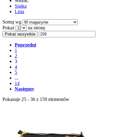
Widok:
Siatka
Lista
Sortuj wg
Pokaż
na stronę
Pokaż wszystkie
Poprzedni
1
2
3
4
5
...
14
Następny
Pokazuje 25 - 36 z 159 elementów