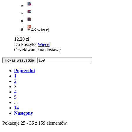
+ 43 więcej
12,20 zł
Do koszyka
Więcej
Oczekiwanie na dostawę
Pokaż wszystkie
Poprzedni
1
2
3
4
5
...
14
Następny
Pokazuje 25 - 36 z 159 elementów